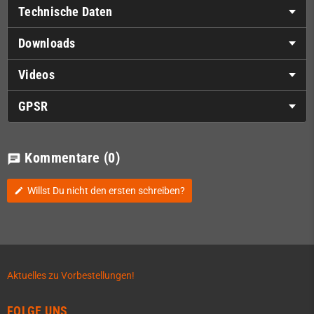
Technische Daten
Downloads
Videos
GPSR
Kommentare
(0)
chat
Willst Du nicht den ersten schreiben?
edit
Aktuelles zu Vorbestellungen!
FOLGE UNS