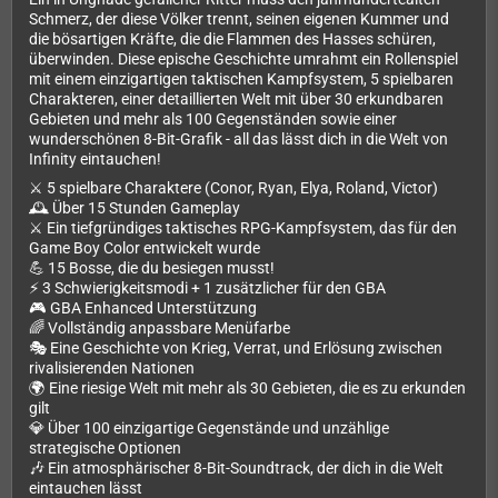
Schmerz, der diese Völker trennt, seinen eigenen Kummer und
die bösartigen Kräfte, die die Flammen des Hasses schüren,
überwinden. Diese epische Geschichte umrahmt ein Rollenspiel
mit einem einzigartigen taktischen Kampfsystem, 5 spielbaren
Charakteren, einer detaillierten Welt mit über 30 erkundbaren
Gebieten und mehr als 100 Gegenständen sowie einer
wunderschönen 8-Bit-Grafik - all das lässt dich in die Welt von
Infinity eintauchen!
⚔️ 5 spielbare Charaktere (Conor, Ryan, Elya, Roland, Victor)
🕰️ Über 15 Stunden Gameplay
⚔️ Ein tiefgründiges taktisches RPG-Kampfsystem, das für den
Game Boy Color entwickelt wurde
💪 15 Bosse, die du besiegen musst!
⚡️ 3 Schwierigkeitsmodi + 1 zusätzlicher für den GBA
🎮 GBA Enhanced Unterstützung
🌈 Vollständig anpassbare Menüfarbe
🎭 Eine Geschichte von Krieg, Verrat, und Erlösung zwischen
rivalisierenden Nationen
🌍 Eine riesige Welt mit mehr als 30 Gebieten, die es zu erkunden
gilt
💎 Über 100 einzigartige Gegenstände und unzählige
strategische Optionen
🎶 Ein atmosphärischer 8-Bit-Soundtrack, der dich in die Welt
eintauchen lässt