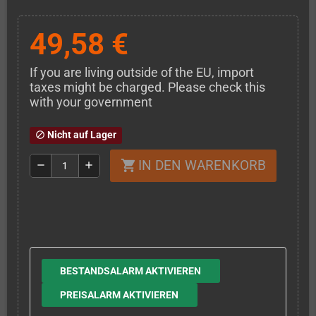
49,58 €
If you are living outside of the EU, import
taxes might be charged. Please check this
with your government
Nicht auf Lager
block
IN DEN WARENKORB
shopping_cart
remove
add
BESTANDSALARM AKTIVIEREN
PREISALARM AKTIVIEREN