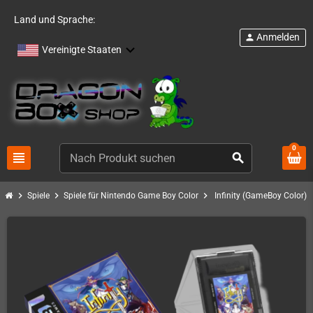
Land und Sprache:
Anmelden
person
Vereinigte Staaten
0
view_headline
search
chevron_right
chevron_right
chevron_right
Spiele
Spiele für Nintendo Game Boy Color
Infinity (GameBoy Color)