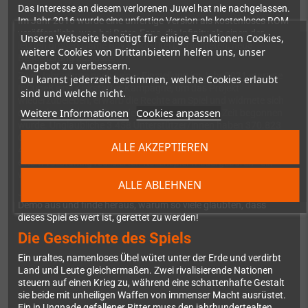
Das Interesse an diesem verlorenen Juwel hat nie nachgelassen.
Im Jahr 2016 wurde eine unfertige Version als kostenloses ROM
veröffentlicht, was bei Retro-Fans, die Infinity als einen der
Unsere Webseite benötigt für einige Funktionen Cookies,
letzten großen Game Boy Color-Titel betrachteten, neue
weitere Cookies von Drittanbietern helfen uns, unser
Begeisterung auslöste.
Angebot zu verbessern.
Zwei Jahrzehnte nach seiner Einstellung im Jahr 2021 startete
Du kannst jederzeit bestimmen, welche Cookies erlaubt
InCube8 eine Kickstarter-Kampagne, um das Projekt
sind und welche nicht.
wiederzubeleben, erwarb die Rechte am Spiel und widmete sich
Weitere Informationen
Cookies anpassen
der Aufgabe, das zu beenden, was vor so langer Zeit begonnen
wurde. Unglaubliche 3.458 Unterstützer/innen haben 370.823
CA$ zugesagt, um Infinity wieder zum Leben zu erwecken. Nach
ALLE AKZEPTIEREN
4 Jahren harter Arbeit wurde das einst verlassene Juwel zu
einem vollständig realisierten Rollenspiel wiedergeboren - ein
wahres Comeback-Wunder in der Geschichte der Retro-Games.
ALLE ABLEHNEN
Jetzt bist du an der Reihe, es zu erleben. Probiere die kostenlose
Demo aus und finde heraus, warum so viele glaubten, dass
dieses Spiel es wert ist, gerettet zu werden!
Die Geschichte des Spiels
Ein uraltes, namenloses Übel wütet unter der Erde und verdirbt
Land und Leute gleichermaßen. Zwei rivalisierende Nationen
steuern auf einen Krieg zu, während eine schattenhafte Gestalt
sie beide mit unheiligen Waffen von immenser Macht ausrüstet.
Ein in Ungnade gefallener Ritter muss den jahrhundertealten