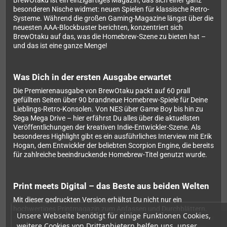
BrewOtaku ist ein einzigartiges Magazin, das sich einer ganz
besonderen Nische widmet: neuen Spielen für klassische Retro-
Systeme. Während die großen Gaming-Magazine längst über die
neuesten AAA-Blockbuster berichten, konzentriert sich
BrewOtaku auf das, was die Homebrew-Szene zu bieten hat –
und das ist eine ganze Menge!
Was Dich in der ersten Ausgabe erwartet
Die Premierenausgabe von BrewOtaku packt auf 60 prall
gefüllten Seiten über 90 brandneue Homebrew-Spiele für Deine
Lieblings-Retro-Konsolen. Von NES über Game Boy bis hin zu
Sega Mega Drive – hier erfährst Du alles über die aktuellsten
Veröffentlichungen der kreativen Indie-Entwickler-Szene. Als
besonderes Highlight gibt es ein ausführliches Interview mit Erik
Hogan, dem Entwickler der beliebten Scorpion Engine, die bereits
für zahlreiche beeindruckende Homebrew-Titel genutzt wurde.
Print meets Digital – das Beste aus beiden Welten
Mit dieser gedruckten Version erhältst Du nicht nur ein
hochwertiges Printmagazin zum Anfassen und Durchblättern,
Unsere Webseite benötigt für einige Funktionen Cookies,
sondern auch die digitale PDF-Version gratis dazu. So kannst Du
weitere Cookies von Drittanbietern helfen uns, unser