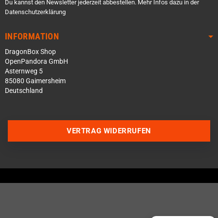
Du kannst den Newsletter jederzeit abbestellen. Mehr Infos dazu in der
Datenschutzerklärung
INFORMATION
DragonBox Shop
OpenPandora GmbH
Asternweg 5
85080 Gaimersheim
Deutschland
VERTRAG WIDERRUFEN
Über WhatsApp schreiben
Über Telegram schreiben
Discord Server beitreten
Facebook Messenger
Schick uns eine eMail