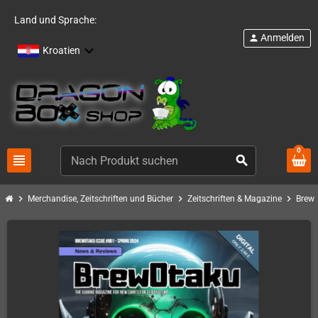
Land und Sprache:
Anmelden
person
Kroatien
0
view_headline
search
chevron_right
chevron_right
chevron_right
Merchandise, Zeitschriften und Bücher
Zeitschriften & Magazine
Brew