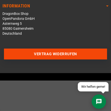
INFORMATION
DragonBox Shop
OpenPandora GmbH
Asternweg 5
85080 Gaimersheim
Deutschland
Über WhatsApp schreiben
Über Telegram schreiben
VERTRAG WIDERRUFEN
Discord Server beitreten
Facebook Messenger
Schick uns eine eMail
Wir helfen gerne!