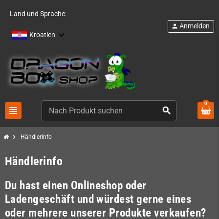
Land und Sprache:
Anmelden
person
Kroatien
0
view_headline
search
chevron_right
Händlerinfo
Händlerinfo
Du hast einen Onlineshop oder
Ladengeschäft und würdest gerne eines
oder mehrere unserer Produkte verkaufen?