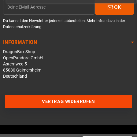
OK
Du kannst den Newsletter jederzeit abbestellen. Mehr Infos dazu in der
Datenschutzerklärung
INFORMATION
DragonBox Shop
OpenPandora GmbH
Asternweg 5
85080 Gaimersheim
Deutschland
Über WhatsApp schreiben
Über Telegram schreiben
VERTRAG WIDERRUFEN
Discord Server beitreten
Facebook Messenger
Schick uns eine eMail