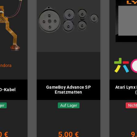
GameBoy Advance SP
Atari Lynx
D-Kabel
Ersatzmatten
ger
Auf Lager
Nicht
0 €
5,00 €
9