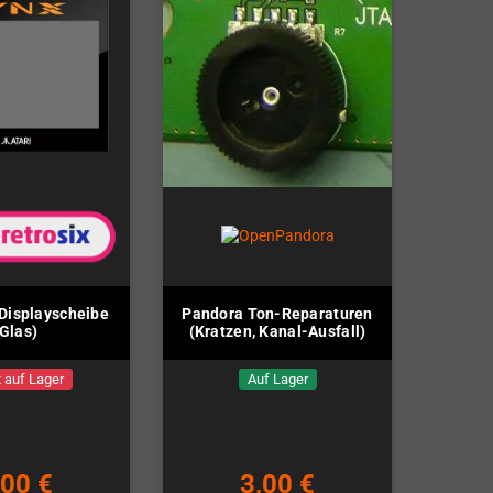
 Displayscheibe
Pandora Ton-Reparaturen
(Glas)
(Kratzen, Kanal-Ausfall)
 auf Lager
Auf Lager
,00 €
3,00 €