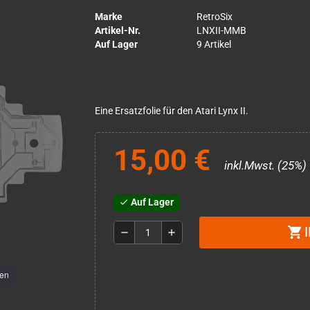
Marke
RetroSix
Artikel-Nr.
LNXII-MMB
Auf Lager
9 Artikel
Eine Ersatzfolie für den Atari Lynx II.
15,00 €
inkl.Mwst. (25%)
Auf Lager
check
shopping_cart
remove
add
men