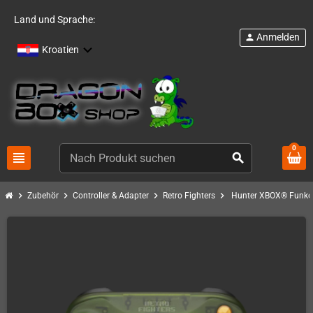
Land und Sprache:
Anmelden
person
Kroatien
0
view_headline
search
chevron_right
chevron_right
chevron_right
chevron_right
Zubehör
Controller & Adapter
Retro Fighters
Hunter XBOX® Funkco