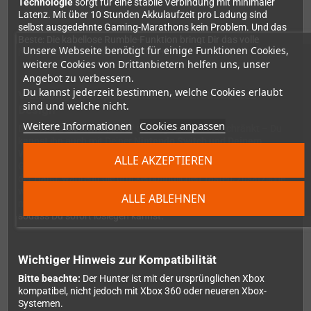
Technologie
sorgt für eine stabile Verbindung mit minimaler
Latenz. Mit über 10 Stunden Akkulaufzeit pro Ladung sind
selbst ausgedehnte Gaming-Marathons kein Problem. Und das
Beste: Die kabellose Rumble-Funktion bringt Dir das volle
Unsere Webseite benötigt für einige Funktionen Cookies,
haptische Feedback direkt in die Hände.
weitere Cookies von Drittanbietern helfen uns, unser
Angebot zu verbessern.
Du kannst jederzeit bestimmen, welche Cookies erlaubt
Vielseitige Kompatibilität und durchdachtes
sind und welche nicht.
Design
Weitere Informationen
Cookies anpassen
Der Hunter ist nicht nur auf die Original-Xbox beschränkt – Du
kannst ihn auch mit Deiner
Nintendo Switch und Deinem
Windows-PC
nutzen. Das ergonomische Design der nächsten
ALLE AKZEPTIEREN
Generation mit strukturierten Premium-Griffen liegt perfekt in
der Hand, während die druckempfindlichen Tasten, zusätzliche
weiße und schwarze Schultertasten sowie das präzise D-Pad Dir
ALLE ABLEHNEN
maximale Kontrolle geben. Die Synchronisierung ist kinderleicht,
sodass Du sofort loslegen kannst.
Wichtiger Hinweis zur Kompatibilität
Bitte beachte:
Der Hunter ist mit der ursprünglichen Xbox
kompatibel, nicht jedoch mit Xbox 360 oder neueren Xbox-
Systemen.