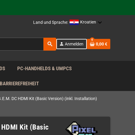
Kroatien
Land und Sprache:
rag nach!
0
search
person
Anmelden
0,00 €
rag nach!
DS
PC-HANDHELDS & UMPCS
BARRIEREFREIHEIT
.E.M. DC HDMI Kit (Basic Version) (inkl. Installation)
 HDMI Kit (Basic