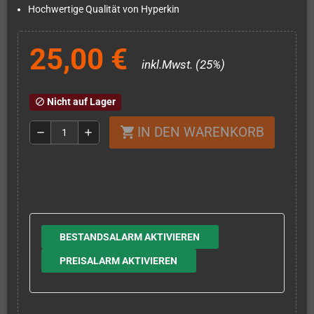
Hochwertige Qualität von Hyperkin
25,00 €
inkl.Mwst. (25%)
Nicht auf Lager
block
IN DEN WARENKORB
shopping_cart
remove
add
BESTANDSALARM AKTIVIEREN
PREISALARM AKTIVIEREN