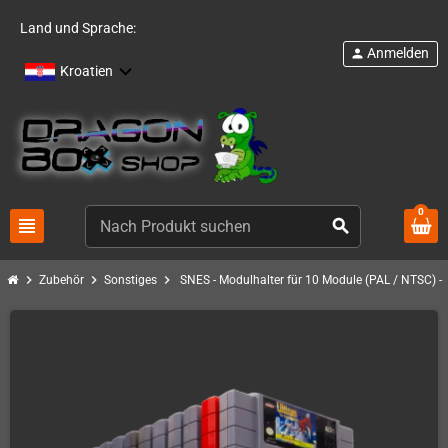
Land und Sprache:
Anmelden
person
Kroatien
0
view_headline
search
chevron_right
chevron_right
chevron_right
Zubehör
Sonstiges
SNES - Modulhalter für 10 Module (PAL / NTSC) - 