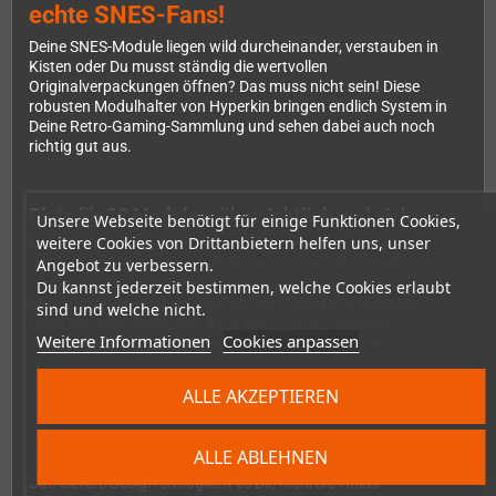
echte SNES-Fans!
Deine SNES-Module liegen wild durcheinander, verstauben in
Kisten oder Du musst ständig die wertvollen
Originalverpackungen öffnen? Das muss nicht sein! Diese
robusten Modulhalter von Hyperkin bringen endlich System in
Deine Retro-Gaming-Sammlung und sehen dabei auch noch
richtig gut aus.
Platz für 20 Module – übersichtlich und sicher
Unsere Webseite benötigt für einige Funktionen Cookies,
weitere Cookies von Drittanbietern helfen uns, unser
Mit diesem 2er-Pack bekommst Du zwei stabile Halter, die
Angebot zu verbessern.
jeweils 10 SNES-Module aufnehmen können. Das macht
insgesamt 20 Cartridges, die Du sauber organisiert und
Du kannst jederzeit bestimmen, welche Cookies erlaubt
geschützt aufbewahrst. Egal ob PAL- oder NTSC-Module –
sind und welche nicht.
beide Formate finden hier ihren Platz. Die durchdachte
Weitere Informationen
Cookies anpassen
Konstruktion hält Deine Spiele sicher an Ort und Stelle und
schützt sie gleichzeitig vor Staub, Kratzern und anderen
unschönen Gebrauchsspuren.
ALLE AKZEPTIEREN
Stapelbar und platzsparend
ALLE ABLEHNEN
Das clevere Design ermöglicht es Dir, mehrere Halter