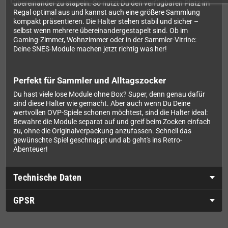
übereinander zu stapeln. So nutzt Du den verfügbaren Platz im
Regal optimal aus und kannst auch eine größere Sammlung
kompakt präsentieren. Die Halter stehen stabil und sicher –
selbst wenn mehrere übereinandergestapelt sind. Ob im
Gaming-Zimmer, Wohnzimmer oder in der Sammler-Vitrine:
Deine SNES-Module machen jetzt richtig was her!
Perfekt für Sammler und Alltagszocker
Du hast viele lose Module ohne Box? Super, denn genau dafür
sind diese Halter wie gemacht. Aber auch wenn Du Deine
wertvollen OVP-Spiele schonen möchtest, sind die Halter ideal:
Bewahre die Module separat auf und greif beim Zocken einfach
zu, ohne die Originalverpackung anzufassen. Schnell das
gewünschte Spiel geschnappt und ab geht's ins Retro-
Abenteuer!
Technische Daten
GPSR