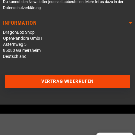
Du kannst den Newsletter jederzeit abbestellen. Mehr Infos dazu in der
Datenschutzerklärung
INFORMATION
DragonBox Shop
OpenPandora GmbH
Asternweg 5
85080 Gaimersheim
Deutschland
Über WhatsApp schreiben
VERTRAG WIDERRUFEN
Über Telegram schreiben
Discord Server beitreten
Facebook Messenger
Schick uns eine eMail