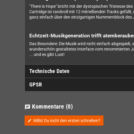
"There is Hope" bricht mit der dystopischen Tristesse de
Cartridge ist randvoll mit 12 mitreißenden Tracks gefül
ganz einfach über den einzigartigen Nummernblock des 
Echtzeit-Musikgeneration trifft atemberaub
Das Besondere: Die Musik wird nicht einfach abgespielt,
wunderschön gestaltetes Interface vom renommierten Jagu
... und es gibt Lust!
Technische Daten
GPSR
Kommentare
(0)
chat
Willst Du nicht den ersten schreiben?
edit