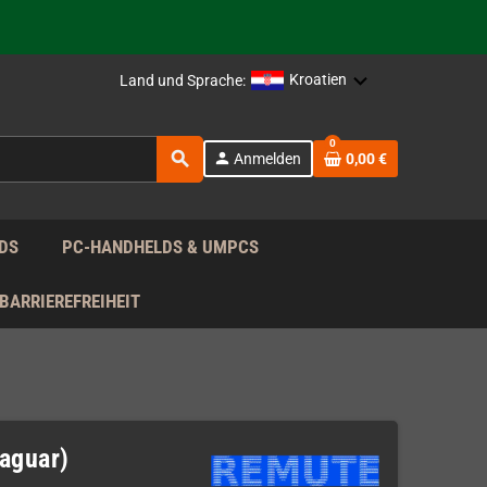
rag nach!
Kroatien
Land und Sprache:
rag nach!
0
search
person
Anmelden
0,00 €
rag nach!
DS
PC-HANDHELDS & UMPCS
BARRIEREFREIHEIT
Jaguar)