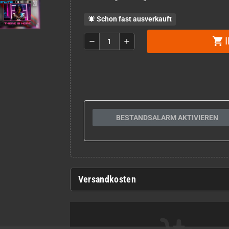
Schon fast ausverkauft
notifications_active
shopping_cart
remove
add
BESTANDSALARM AKTIVIEREN
Versandkosten