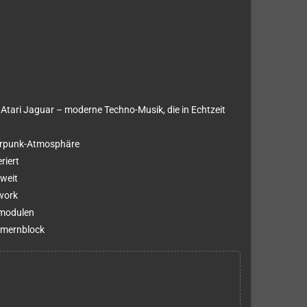
 Atari Jaguar – moderne Techno-Musik, die in Echtzeit
berpunk-Atmosphäre
riert
tweit
work
emodulen
mmernblock