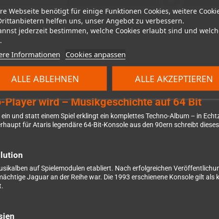
re Webseite benötigt für einige Funktionen Cookies, weitere Cooki
Drittanbietern helfen uns, unser Angebot zu verbessern.
annst jederzeit bestimmen, welche Cookies erlaubt sind und welch
.
ere Informationen
Cookies anpassen
ALLE ABLEHNEN
ALLE AKZEPTIEREN
-Player wird – Musikgeschichte auf 64 Bit
guar ein und statt einem Spiel erklingt ein komplettes Techno-Album – in E
haupt für Ataris legendäre 64-Bit-Konsole aus den 90ern schreibt dieses
lution
Musikalben auf Spielemodulen etabliert. Nach erfolgreichen Veröffentlic
mächtige Jaguar an der Reihe war. Die 1993 erschienene Konsole gilt als k
t.
sien