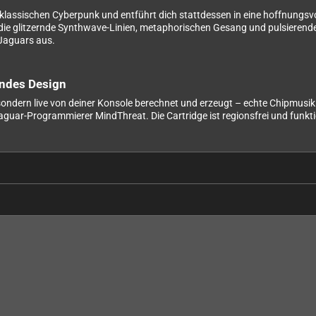
s klassischen Cyberpunk und entführt dich stattdessen in eine hoffnungsvo
lt, die glitzernde Synthwave-Linien, metaphorischen Gesang und pulsieren
Jaguars aus.
endes Design
 sondern live von deiner Konsole berechnet und erzeugt – echte Chipmusi
ar-Programmierer MindThreat. Die Cartridge ist regionsfrei und funktio