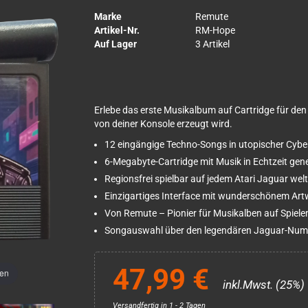
Marke
Remute
Artikel-Nr.
RM-Hope
Auf Lager
3 Artikel
Erlebe das erste Musikalbum auf Cartridge für den
von deiner Konsole erzeugt wird.
12 eingängige Techno-Songs in utopischer Cy
6-Megabyte-Cartridge mit Musik in Echtzeit gene
Regionsfrei spielbar auf jedem Atari Jaguar wel
Einzigartiges Interface mit wunderschönem Art
Von Remute – Pionier für Musikalben auf Spiel
Songauswahl über den legendären Jaguar-Nu
47,99 €
men
inkl.Mwst. (25%)
Versandfertig in 1 - 2 Tagen