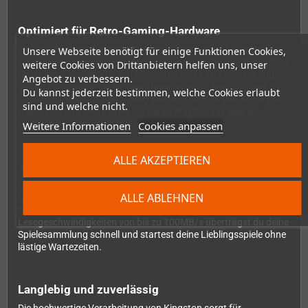
Optimiert für Retro-Gaming-Hardware
Egal ob du einen Anbernic Handheld besitzt oder Flash-Karten
Unsere Webseite benötigt für einige Funktionen Cookies,
für klassische Konsolen nutzt – die Kingston Canvas Select Plus
weitere Cookies von Drittanbietern helfen uns, unser
liefert zuverlässige Kompatibilität. Die Class 10 Zertifizierung
Angebot zu verbessern.
garantiert konstant hohe Geschwindigkeiten, sodass deine
Du kannst jederzeit bestimmen, welche Cookies erlaubt
Spiele schnell laden und flüssig laufen. Von NES und SNES über
sind und welche nicht.
Game Boy und Mega Drive bis hin zu PlayStation- und N64-
Klassikern – alles läuft butterweich.
Weitere Informationen
Cookies anpassen
ALLE AKZEPTIEREN
128GB für deine gesamte Gaming-Nostalgie
Mit großzügigen 128 Gigabyte kannst du problemlos mehrere
ALLE ABLEHNEN
tausend Retro-Games speichern. Selbst umfangreiche ROM-
Sammlungen verschiedener Systeme finden hier Platz. Dank
Lesegeschwindigkeiten von bis zu 100MB/s überträgst du deine
Spielesammlung schnell und startest deine Lieblingsspiele ohne
lästige Wartezeiten.
Langlebig und zuverlässig