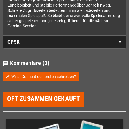
Die hochwertige Verarbeitung von Kingston sorgt für
Langlebigkeit und stabile Performance über Jahre hinweg.
Schnelle Zugriffszeiten bedeuten minimale Ladezeiten und
maximalen Spielspaß. So bleibt deine wertvolle Spielesammlung
sicher gespeichert und jederzeit griffbereit für die nächste
Gaming-Session.
GPSR
Kommentare
(0)
chat
Willst Du nicht den ersten schreiben?
edit
OFT ZUSAMMEN GEKAUFT