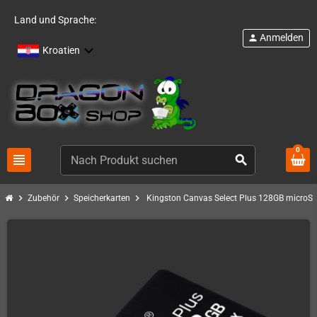
Land und Sprache:
Anmelden
person
Kroatien
0
view_headline
search
chevron_right
chevron_right
chevron_right
Zubehör
Speicherkarten
Kingston Canvas Select Plus 128GB microSD