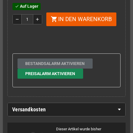
Auf Lager
check
IN DEN WARENKORB
shopping_cart
remove
add
BESTANDSALARM AKTIVIEREN
PREISALARM AKTIVIEREN
Versandkosten
Dieser Artikel wurde bisher