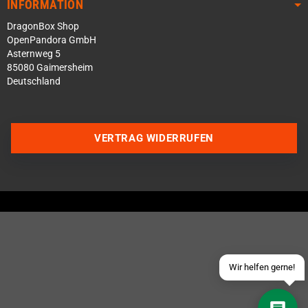
INFORMATION
DragonBox Shop
OpenPandora GmbH
Asternweg 5
85080 Gaimersheim
Deutschland
Über WhatsApp schreiben
VERTRAG WIDERRUFEN
Über Telegram schreiben
Discord Server beitreten
Facebook Messenger
Schick uns eine eMail
Wir helfen gerne!