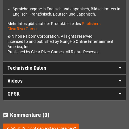
Spraichausgabe in Englisch und Japanisch, Bildschirmtext in
Englisch, Französisch, Deutsch und Japanisch.
Mehr Infos gibts auf der Produktseite des
Publishers
ClearRiverGames.
© Nihon Falcom Corporation. All rights reserved.
Licensed to and published by GungHo Online Entertainment
America, Inc.
Published by Clear River Games. All Rights Reserved.
Technische Daten
Videos
GPSR
Kommentare
(0)
chat
Willst Du nicht den ersten schreiben?
edit