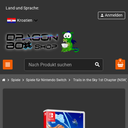
Land und Sprache:
Anmelden
person
Kroatien
0
view_headline
search
chevron_right
chevron_right
chevron_right
Spiele
Spiele für Nintendo Switch
Trails in the Sky 1st Chapter (NSW)