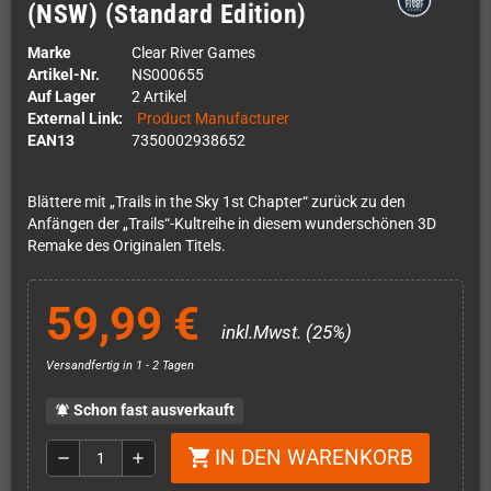
(NSW) (Standard Edition)
Marke
Clear River Games
Artikel-Nr.
NS000655
Auf Lager
2 Artikel
External Link:
Product Manufacturer
EAN13
7350002938652
Blättere mit „Trails in the Sky 1st Chapter“ zurück zu den
Anfängen der „Trails“-Kultreihe in diesem wunderschönen 3D
Remake des Originalen Titels.
59,99 €
inkl.Mwst. (25%)
Versandfertig in 1 - 2 Tagen
Schon fast ausverkauft
notifications_active
IN DEN WARENKORB
shopping_cart
remove
add