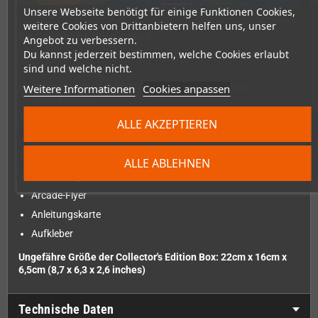
Unsere Webseite benötigt für einige Funktionen Cookies,
weitere Cookies von Drittanbietern helfen uns, unser
Die Collector's Edition enthält:
Angebot zu verbessern.
Du kannst jederzeit bestimmen, welche Cookies erlaubt
Bub und Bob Plushie mit Sound 22 * 21 * 21 cm/8,7 * 8,3 *
sind und welche nicht.
8,3in
Bubble Bobble 4 Friends: The Baron is Back! - Spiel
Weitere Informationen
Cookies anpassen
(PlayStation 4)
Hardcover CE Box mit Magnetverschluss
ALLE AKZEPTIEREN
Retro-PCB-Verpackung
Original Soundtrack CD mit Booklet
ALLE ABLEHNEN
Vollständig lokalisiertes Hardcover-Buch
Arcade-Flyer
Anleitungskarte
Aufkleber
Ungefähre Größe der Collector's Edition Box: 22cm x 16cm x
6,5cm (8,7 x 6,3 x 2,6 inches)
Technische Daten