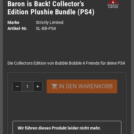
Baron is Back! Collector's
Edition Plushie Bundle (PS4)
Marke
Strictly Limited
Artikel-Nr.
SL-BB-PS4
Die Collectors Edition von Bubble Bobble 4 Friends für deine PS4
IN DEN WARENKORB
shopping_cart
remove
add
Wir führen dieses Produkt leider nicht mehr.