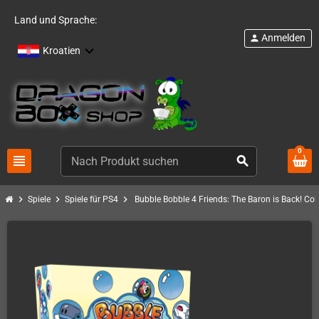
Land und Sprache:
Anmelden
person
Kroatien
0
view_headline
search
chevron_right
chevron_right
chevron_right
Spiele
Spiele für PS4
Bubble Bobble 4 Friends: The Baron is Back! Coll