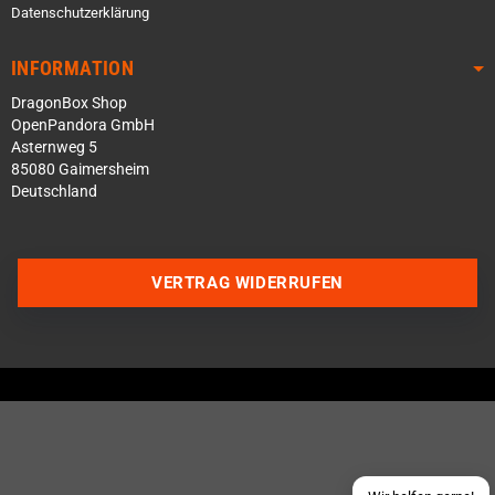
Datenschutzerklärung
INFORMATION
DragonBox Shop
OpenPandora GmbH
Asternweg 5
85080 Gaimersheim
Deutschland
VERTRAG WIDERRUFEN
Über WhatsApp schreiben
Über Telegram schreiben
Discord Server beitreten
Facebook Messenger
Schick uns eine eMail