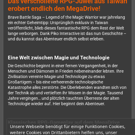
Das verschollene RPG-Juwel aus Taiwan
erobert endlich den MegaDrive!
Brave Battle Saga – Legend of the Magic Warrior war jahrelang
ein echter Geheimtipp: Ursprünglich exklusiv in Taiwan
veröffentlicht, blieb dieses fantastische RPG dem Rest der Welt
lange verborgen. Dank Piko Interactive ist das nun Geschichte –
und du kannst das Abenteuer endlich selbst erleben.
Eine Welt zwischen Magie und Technologie
Die Geschichte beginnt in einer fernen Vergangenheit, in der
Menschen und Dämonen in Frieden nebeneinander lebten. Ihre
Zivilisation vereinte Magie und Technologie zu etwas
Großartigem – bis eine verheerende technologische
Katastrophe alles zerstörte. Die Überlebenden wandten sich von
der Technik ab und vertieften ihr Wissen in der Magie. Tausend
Jahre vergingen… und plötzlich tauchten Überreste der alten
Technologie wieder auf. Hier beginnt dein Abenteuer.
Klassisches RPG-Gameplay auf dem MegaDrive
Unsere Webseite benötigt für einige Funktionen Cookies,
Brave Battle Saga bietet dir rundenbasierte Kämpfe, eine
weitere Cookies von Drittanbietern helfen uns, unser