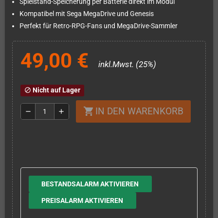
Spielstand-Speicherung per Batterie direkt im Modul
Kompatibel mit Sega MegaDrive und Genesis
Perfekt für Retro-RPG-Fans und MegaDrive-Sammler
49,00 €
inkl.Mwst. (25%)
Nicht auf Lager
block
IN DEN WARENKORB
shopping_cart
remove
add
BESTANDSALARM AKTIVIEREN
PREISALARM AKTIVIEREN