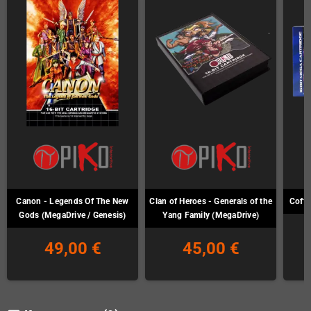
Canon - Legends Of The New
Clan of Heroes - Generals of the
Coffe
Gods (MegaDrive / Genesis)
Yang Family (MegaDrive)
49,00 €
45,00 €