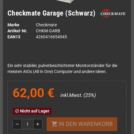
Checkmate Garage (Schwarz)
Marke
Checkmate
Artikel-Nr.
CHKM-GARB
EAN13
4260416654945
Ein sehr stabiler, pulverbeschichteter Monitorständer für die
meisten AIOs (All In One) Computer und andere Ideen.
62,00 €
inkl.Mwst. (25%)
Nicht auf Lager
block
IN DEN WARENKORB
shopping_cart
remove
add