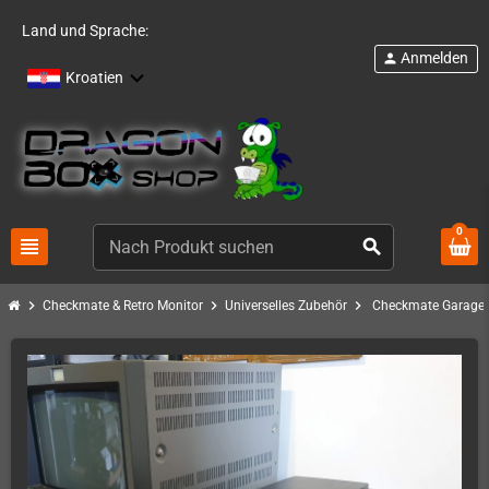
Land und Sprache:
Anmelden
person
Kroatien
0
view_headline
search
chevron_right
chevron_right
chevron_right
Checkmate & Retro Monitor
Universelles Zubehör
Checkmate Garage 