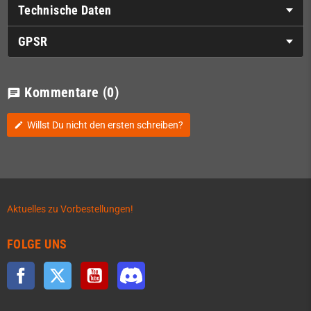
Technische Daten
GPSR
Kommentare
(0)
chat
Willst Du nicht den ersten schreiben?
edit
Aktuelles zu Vorbestellungen!
FOLGE UNS
Facebook
Twitter
YouTube
Discord