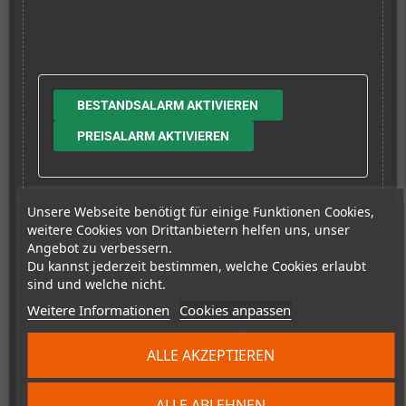
BESTANDSALARM AKTIVIEREN
PREISALARM AKTIVIEREN
Unsere Webseite benötigt für einige Funktionen Cookies,
weitere Cookies von Drittanbietern helfen uns, unser
Versandkosten
Angebot zu verbessern.
Du kannst jederzeit bestimmen, welche Cookies erlaubt
sind und welche nicht.
Dieser Artikel wurde bisher
Weitere Informationen
Cookies anpassen
4
ALLE AKZEPTIEREN
mal verkauft!
ALLE ABLEHNEN