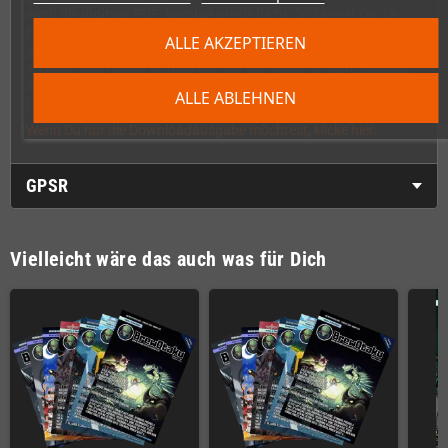
auch die
digitale PDF-Version
gratis dazu. So kannst Du die
BrewOtaku auch unterwegs auf Tablet oder Smartphone
ALLE AKZEPTIEREN
genießen. Das komplette Magazin ist in englischer Sprache
verfasst und richtet sich an alle, die die moderne Retro-Gaming-
Szene hautnah miterleben möchten. Mehr Informationen findest
ALLE ABLEHNEN
Du auf
https://www.brewotaku.com
Wenn Du nur die Downloadausgabe möchtest, klicke hier.
GPSR
Vielleicht wäre das auch was für Dich