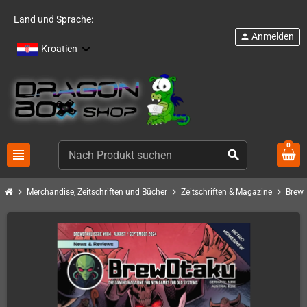
Land und Sprache:
Anmelden
person
Kroatien
0
view_headline
search
chevron_right
chevron_right
chevron_right
Merchandise, Zeitschriften und Bücher
Zeitschriften & Magazine
Brew