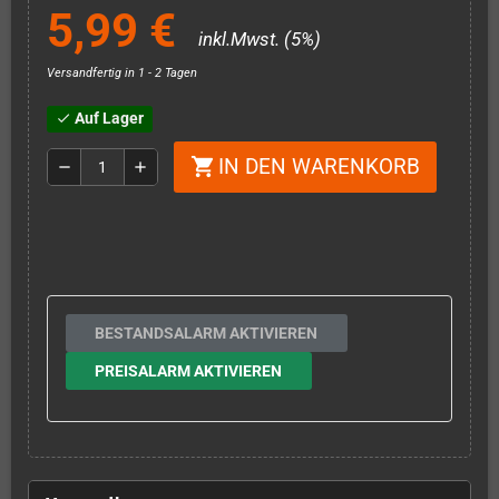
5,99 €
inkl.Mwst. (5%)
Versandfertig in 1 - 2 Tagen
Auf Lager
check
IN DEN WARENKORB
shopping_cart
remove
add
BESTANDSALARM AKTIVIEREN
PREISALARM AKTIVIEREN