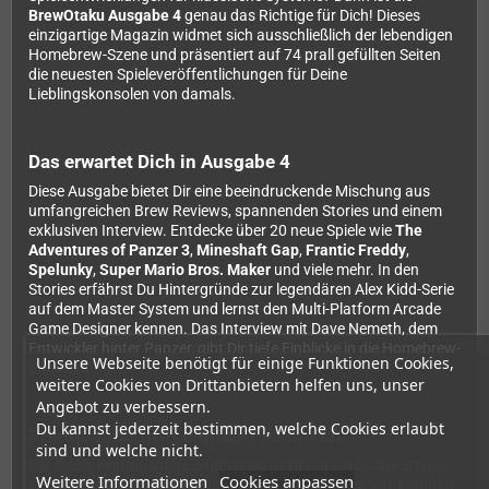
BrewOtaku Ausgabe 4
genau das Richtige für Dich! Dieses
einzigartige Magazin widmet sich ausschließlich der lebendigen
Homebrew-Szene und präsentiert auf 74 prall gefüllten Seiten
die neuesten Spieleveröffentlichungen für Deine
Lieblingskonsolen von damals.
Das erwartet Dich in Ausgabe 4
Diese Ausgabe bietet Dir eine beeindruckende Mischung aus
umfangreichen Brew Reviews, spannenden Stories und einem
exklusiven Interview. Entdecke über 20 neue Spiele wie
The
Adventures of Panzer 3
,
Mineshaft Gap
,
Frantic Freddy
,
Spelunky
,
Super Mario Bros. Maker
und viele mehr. In den
Stories erfährst Du Hintergründe zur legendären Alex Kidd-Serie
auf dem Master System und lernst den Multi-Platform Arcade
Game Designer kennen. Das Interview mit Dave Nemeth, dem
Entwickler hinter Panzer, gibt Dir tiefe Einblicke in die Homebrew-
Unsere Webseite benötigt für einige Funktionen Cookies,
Entwicklung.
weitere Cookies von Drittanbietern helfen uns, unser
Angebot zu verbessern.
Du kannst jederzeit bestimmen, welche Cookies erlaubt
Printqualität trifft digitale Flexibilität
sind und welche nicht.
Mit dieser Printausgabe erhältst Du nicht nur ein hochwertiges
Weitere Informationen
Cookies anpassen
gedrucktes Magazin zum Durchblättern und Sammeln, sondern