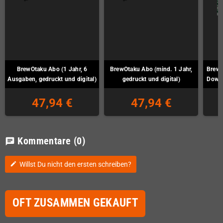
BrewOtaku Abo (1 Jahr, 6
BrewOtaku Abo (mind. 1 Jahr,
BrewO
Ausgaben, gedruckt und digital)
gedruckt und digital)
Downl
47,94 €
47,94 €
Kommentare
(0)
chat
Willst Du nicht den ersten schreiben?
edit
OFT ZUSAMMEN GEKAUFT