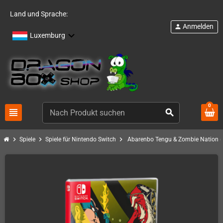
Land und Sprache:
Anmelden
person
Luxemburg
0
view_headline
search
chevron_right
chevron_right
chevron_right
Spiele
Spiele für Nintendo Switch
Abarenbo Tengu & Zombie Nation 