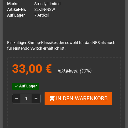
Marke
Strictly Limited
Artikel-Nr.
SL-ZN-NSW
Auf Lager
7 Artikel
Ein kultiger Shmup-Klassiker, der sowohl für das NES als auch
für Nintendo Switch erhältlich ist.
33,00 €
inkl.Mwst. (17%)
Auf Lager
check
IN DEN WARENKORB
shopping_cart
remove
add