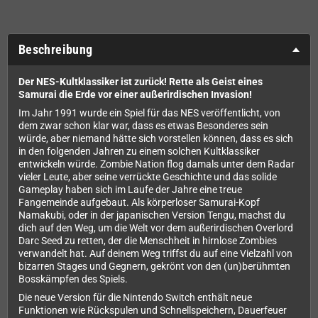
Beschreibung
Der NES-Kultklassiker ist zurück! Rette als Geist eines
Samurai die Erde vor einer außerirdischen Invasion!
Im Jahr 1991 wurde ein Spiel für das NES veröffentlicht, von
dem zwar schon klar war, dass es etwas Besonderes sein
würde, aber niemand hätte sich vorstellen können, dass es sich
in den folgenden Jahren zu einem solchen Kultklassiker
entwickeln würde. Zombie Nation flog damals unter dem Radar
vieler Leute, aber seine verrückte Geschichte und das solide
Gameplay haben sich im Laufe der Jahre eine treue
Fangemeinde aufgebaut. Als körperloser Samurai-Kopf
Namakubi, oder in der japanischen Version Tengu, machst du
dich auf den Weg, um die Welt vor dem außerirdischen Overlord
Darc Seed zu retten, der die Menschheit in hirnlose Zombies
verwandelt hat. Auf deinem Weg triffst du auf eine Vielzahl von
bizarren Stages und Gegnern, gekrönt von den (un)berühmten
Bosskämpfen des Spiels.
Die neue Version für die Nintendo Switch enthält neue
Funktionen wie Rückspulen und Schnellspeichern, Dauerfeuer