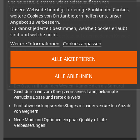
und neue HUD-Elemente, wie es bei Neuauflagen von
Spieleklassikern üblich ist. Außerdem kannst du zwischen der
Unsere Webseite benötigt für einige Funktionen Cookies,
westlichen Version, "Zombie Nation", und der japanischen
weitere Cookies von Drittanbietern helfen uns, unser
Version, "Abarenbou Tengu", mit jeweils zwei neuen Modi
Angebot zu verbessern.
wählen. Zudem gibt es neue Erfolge und eine Galerie zum
Du kannst jederzeit bestimmen, welche Cookies erlaubt
Freischalten. All das macht dieses Spiel zur ultimativen Version
sind und welche nicht.
eines beliebten Klassikers, der jetzt auf einer modernen Konsole
erhältlich ist!
Weitere Informationen
Cookies anpassen
Features
Das kultige SHMUP erscheint zum ersten Mal auf einer
ALLE AKZEPTIEREN
modernen Konsole!
Spiele die westliche Version, die du kennst, und zum ersten
ALLE ABLEHNEN
Mal auch die japanische Originalversion!
Der Osten trifft auf den Westen! Kämpfe dich als Samurai-
Geist durch ein vom Krieg zerrissenes Land, bekämpfe
verrückte Bosse und rette die Welt!
Fünf abwechslungsreiche Stages mit einer verrückten Anzahl
von Gegnern!
Neue Modi und Optionen ein paar Quality-of-Life-
Verbesserungen!