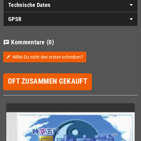
Technische Daten
GPSR
Kommentare
(0)
chat
Willst Du nicht den ersten schreiben?
edit
OFT ZUSAMMEN GEKAUFT