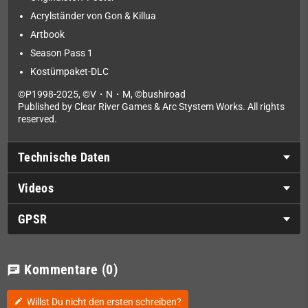
Acrylständer von Gon & Killua
Artbook
Season Pass 1
Kostümpaket-DLC
©P1998-2025, ©V・N・M, ©bushiroad
Published by Clear River Games & Arc Stystem Works. All rights
reserved.
Technische Daten
Videos
GPSR
Kommentare
(0)
chat
Willst Du nicht den ersten schreiben?
edit