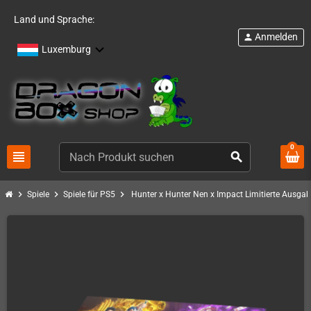
Land und Sprache:
Anmelden
person
Luxemburg
0
view_headline
search
chevron_right
chevron_right
chevron_right
Spiele
Spiele für PS5
Hunter x Hunter Nen x Impact Limitierte Ausgab