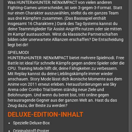
Was HUNTERxHUNTER: NENxIMPACT von vielen anderen
Fighting-Games unterscheidet, ist sein 3-gegen-3-Format. Statt
nur einen Charakter auszuwählen, stellst du ein ganzes Team
aus drei Kämpfern zusammen. (Das Basisspiel enthält
insgesamt 16 Charaktere.) Dank des Tag-Systems kannst du
deine Teammitglieder für Assist-Angriffe nutzen oder sie mitten
im Kampf austauschen. Wirst du klassische Partnerschaften
bilden oder unerwartete Allianzen erschaffen? Die Entscheidung
liegt bei dir!
SPIELMODI
HUNTERxHUNTER: NENxIMPACT bietet mehrere Spielmodi. Free
Battle ist ideal für schnelle Kämpfe gegen andere Spieler oder die
CPU. Training Mode hilft dir, deine Fähigkeiten zu verbessern.
Mit Replay kannst du deine Lieblingskämpfe immer wieder
anschauen. Story Mode lässt dich ikonische Momente aus dem
Anime von 2011 erneut erleben. Herausforderungen wie Sky
Arena oder Combo Trial bieten ständig neue Ziele und
Belohnungen. Und wenn du bereit bist, tritt online gegen
herausragende Gegner aus der ganzen Welt an. Hast du das
Zeug dazu, der Beste zu werden?
DELUXE-EDITION-INHALT
Spezielle Deluxe-Box
Originalstoff-Poster