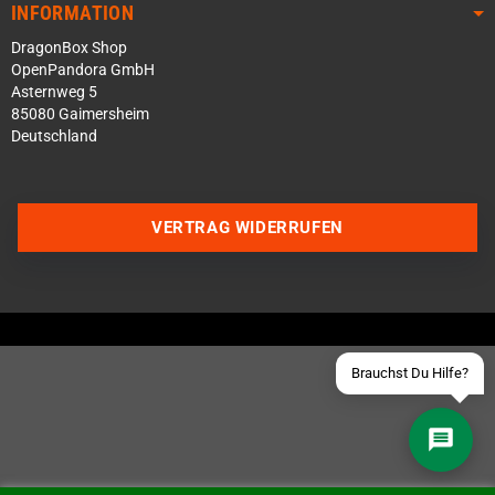
INFORMATION
DragonBox Shop
OpenPandora GmbH
Asternweg 5
85080 Gaimersheim
Deutschland
Über WhatsApp schreiben
Über Telegram schreiben
VERTRAG WIDERRUFEN
Discord Server beitreten
Facebook Messenger
Schick uns eine eMail
Brauchst Du Hilfe?