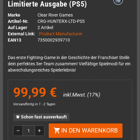
Limitierte Ausgabe (PS5)
Marke
Clear River Games
Artikel-Nr.
CRG-HUNTERX-LTD-PS5
Auf Lager
2 Artikel
External Link:
Product Manufacturer
EAN13
7350002939710
Das erste Fighting-Game in der Geschichte der Franchise! Stelle
dein perfektes 3er-Team zusammen! Vielfältige Spielmodi für ein
abwechslungsreiches Spielerlebnis!
99,99 €
inkl.Mwst. (17%)
Versandfertig in 1 - 2 Tagen
Schon fast ausverkauft
notifications_active
IN DEN WARENKORB
shopping_cart
remove
add