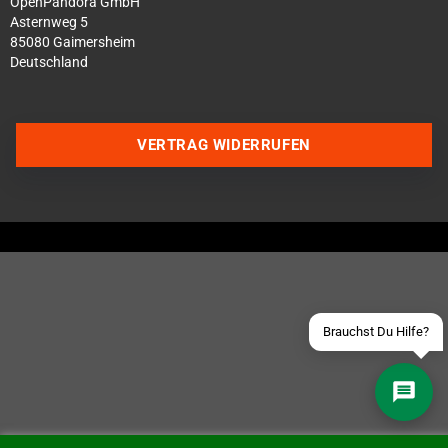
OpenPandora GmbH
Asternweg 5
85080 Gaimersheim
Deutschland
Über WhatsApp schreiben
VERTRAG WIDERRUFEN
Über Telegram schreiben
Discord Server beitreten
Facebook Messenger
Schick uns eine eMail
Brauchst Du Hilfe?