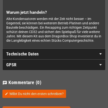
Warum jetzt handeln?
Alte Kondensatoren werden mit der Zeit nicht besser – im
Gegenteil, sie können bei weiterem Betrieb Platinen und andere
Bauteile beschädigen. Ein Recapping zum richtigen Zeitpunkt
schützt deinen CD32 und sichert den Spielspaß für viele weitere
Jahre. Mit diesem Kit aus dem DragonBox Shop investierst du in
die Langlebigkeit eines echten Stücks Computergeschichte.
Technische Daten
GPSR
Kommentare
(0)
chat
Willst Du nicht den ersten schreiben?
edit