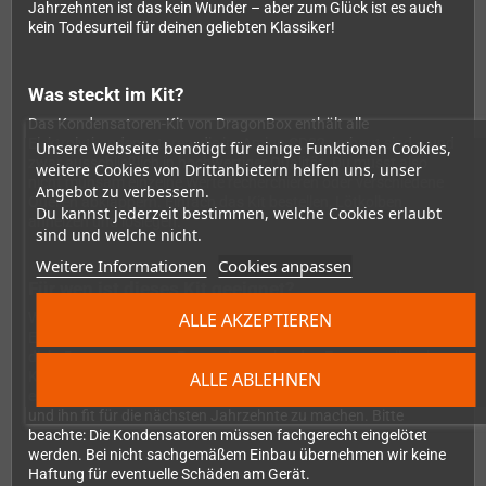
Jahrzehnten ist das kein Wunder – aber zum Glück ist es auch
kein Todesurteil für deinen geliebten Klassiker!
Was steckt im Kit?
Das Kondensatoren-Kit von DragonBox enthält alle
Elektrolytkondensatoren, die im Amiga CD32 verbaut sind – und
Unsere Webseite benötigt für einige Funktionen Cookies,
zwar ausschließlich in hochwertiger Qualität. Du musst also
weitere Cookies von Drittanbietern helfen uns, unser
nicht mühsam einzelne Werte recherchieren oder verschiedene
Angebot zu verbessern.
Quellen abklappern. Einfach das Kit bestellen, Lötkolben
Du kannst jederzeit bestimmen, welche Cookies erlaubt
anheizen und loslegen.
sind und welche nicht.
Weitere Informationen
Cookies anpassen
Für wen ist dieses Kit geeignet?
ALLE AKZEPTIEREN
Wenn du bereits Erfahrung mit dem Löten von
Elektronikplatinen hast, ist dieses Kit genau das Richtige für
dich. Das sogenannte Recapping – also das Ersetzen aller alten
ALLE ABLEHNEN
Kondensatoren – ist eine der wirkungsvollsten Maßnahmen, um
einen Amiga CD32 wieder zuverlässig zum Laufen zu bringen
und ihn fit für die nächsten Jahrzehnte zu machen. Bitte
beachte: Die Kondensatoren müssen fachgerecht eingelötet
werden. Bei nicht sachgemäßem Einbau übernehmen wir keine
Haftung für eventuelle Schäden am Gerät.