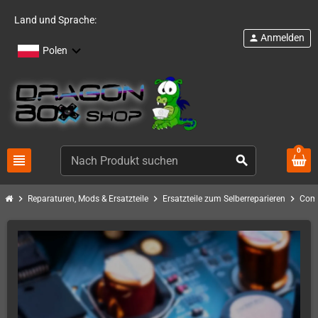
Land und Sprache:
Anmelden
person
Polen
0
view_headline
search
chevron_right
chevron_right
chevron_right
Reparaturen, Mods & Ersatzteile
Ersatzteile zum Selberreparieren
Com