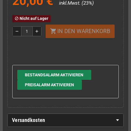
20,00 €
inkl.Mwst. (23%)
Nicht auf Lager
block
IN DEN WARENKORB
shopping_cart
remove
add
BESTANDSALARM AKTIVIEREN
PREISALARM AKTIVIEREN
Versandkosten