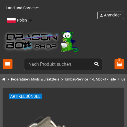
Land und Sprache:
Anmelden
person
Polen
0
view_headline
search
chevron_right
chevron_right
chevron_right
Reparaturen, Mods & Ersatzteile
Umbau-Service inkl. Modkit - Teile
Gam
ARTIKELBÜNDEL