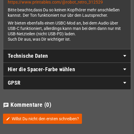
https://www.printables.com/@robot_retro_312529
Bitte beachte,dass Du so keinen Kopfhörer mehr anschließen
kannst. Der Ton funktioniert nur übr den Lautsprecher.
Wir bieten ebenfalls einen USBC-Mod an, bei dem Audio über
USB-C funktioniert, allerdings kann man bei dem dann nur mit
USB-Netzteilen (nicht USB-PD) laden.
Such Dir aus, was Dir wichtiger ist.
Technische Daten
Hier die Spacer-Farbe wählen
GPSR
Kommentare
(0)
chat
Willst Du nicht den ersten schreiben?
edit