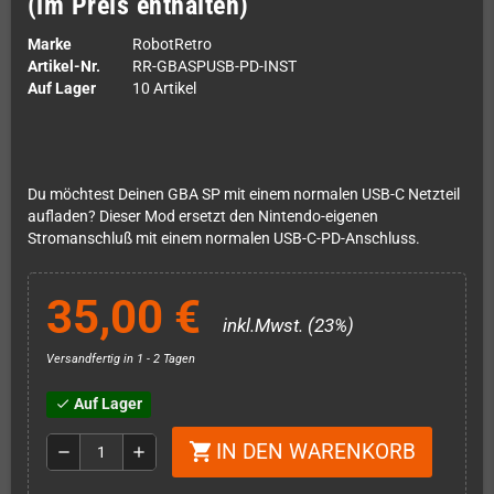
(im Preis enthalten)
Marke
RobotRetro
Artikel-Nr.
RR-GBASPUSB-PD-INST
Auf Lager
10 Artikel
Du möchtest Deinen GBA SP mit einem normalen USB-C Netzteil
aufladen? Dieser Mod ersetzt den Nintendo-eigenen
Stromanschluß mit einem normalen USB-C-PD-Anschluss.
35,00 €
inkl.Mwst. (23%)
Versandfertig in 1 - 2 Tagen
Auf Lager
check
IN DEN WARENKORB
shopping_cart
remove
add