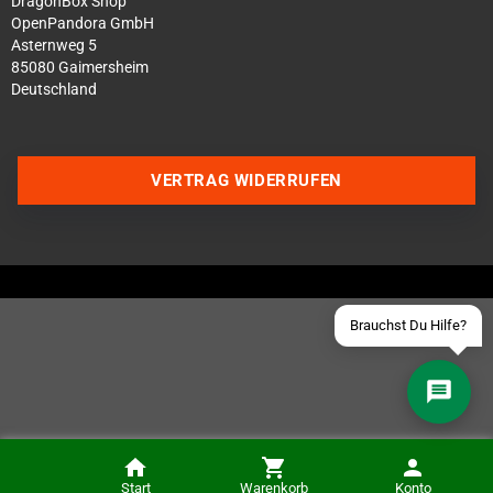
DragonBox Shop
OpenPandora GmbH
Asternweg 5
85080 Gaimersheim
Deutschland
Über WhatsApp schreiben
Über Telegram schreiben
VERTRAG WIDERRUFEN
Discord Server beitreten
Facebook Messenger
Schick uns eine eMail
Brauchst Du Hilfe?
Installation des Gameboy Advance SP USBC-PD Mod (im Preis enthalten)
Start
Warenkorb
Konto
IN DEN KORB