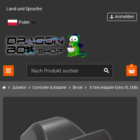
Land und Sprache:
Anmelden
person
Polen
0
view_headline
search
chevron_right
chevron_right
chevron_right
chevron_right
Zubehör
Controller & Adapter
Brook
X One Adapter Extra XL (XBox 