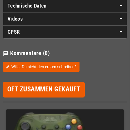
Technische Daten
Videos
GPSR
Kommentare
(0)
chat
Willst Du nicht den ersten schreiben?
edit
OFT ZUSAMMEN GEKAUFT