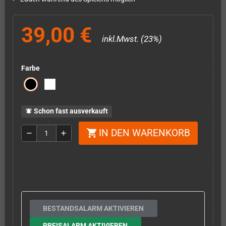
39,00 €
inkl.Mwst. (23%)
Farbe
Schon fast ausverkauft
notifications_active
IN DEN WARENKORB
shopping_cart
remove
add
BESTANDSALARM AKTIVIEREN
PREISALARM AKTIVIEREN