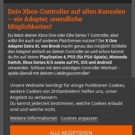
Dein Xbox-Controller auf allen Konsolen
– ein Adapter, unendliche
Möglichkeiten!
Du liebst deinen Xbox One oder Elite Series 1 Controller, aber
willst ihn auch auf anderen Plattformen nutzen? Der
X One
Adapter Extra XL von Brook
macht genau das möglich! Schließe
den Adapter einfach an deinen Controller an und schon kannst
du ihn auf deiner
PlayStation 4, PS5 (für PS4-Spiele), Nintendo
Switch, Xbox Series X/S sowie auf PC, iOS und Android
verwenden. Schluss mit dem ständigen Controller-Wechsel –
spiele überall mit deinem Lieblingscontroller!
Unsere Webseite benötigt für einige Funktionen Cookies,
weitere Cookies von Drittanbietern helfen uns, unser
Kabellose Freiheit mit starkem Akku
Angebot zu verbessern.
Der integrierte Akku versorgt deinen Controller für bis zu
10
Du kannst jederzeit bestimmen, welche Cookies erlaubt
Stunden
mit Energie, sodass du ausgiebige Gaming-Sessions
sind und welche nicht.
ohne Unterbrechung genießen kannst. Und das Beste: Du
kannst den Adapter auch während des Spielens aufladen, damit
Weitere Informationen
Cookies anpassen
dir nie der Saft ausgeht. Die Verbindung ist stabil und
zuverlässig – für präzises Gaming ohne Verzögerungen.
ALLE AKZEPTIEREN