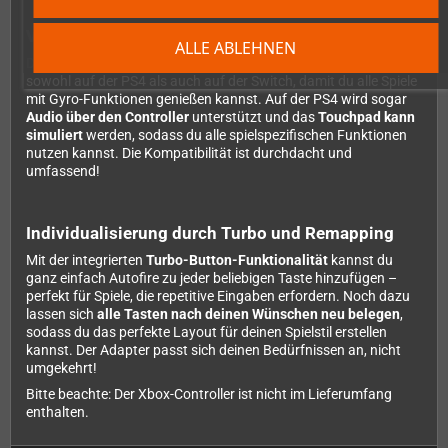
Volle Features auf allen Plattformen
ALLE ABLEHNEN
Der Adapter unterstützt
6-Achsen-Bewegungssteuerung
sowohl auf der PS4 als auch auf der Switch, damit du alle Spiele
mit Gyro-Funktionen genießen kannst. Auf der PS4 wird sogar
Audio über den Controller
unterstützt und das
Touchpad kann
simuliert
werden, sodass du alle spielspezifischen Funktionen
nutzen kannst. Die Kompatibilität ist durchdacht und
umfassend!
Individualisierung durch Turbo und Remapping
Mit der integrierten
Turbo-Button-Funktionalität
kannst du
ganz einfach Autofire zu jeder beliebigen Taste hinzufügen –
perfekt für Spiele, die repetitive Eingaben erfordern. Noch dazu
lassen sich
alle Tasten nach deinen Wünschen neu belegen
,
sodass du das perfekte Layout für deinen Spielstil erstellen
kannst. Der Adapter passt sich deinen Bedürfnissen an, nicht
umgekehrt!
Bitte beachte: Der Xbox-Controller ist nicht im Lieferumfang
enthalten.