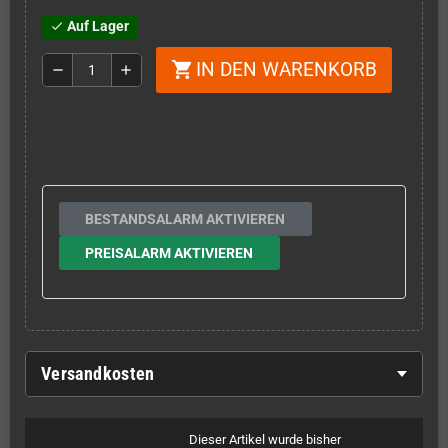
Auf Lager
check
IN DEN WARENKORB
shopping_cart
remove
add
BESTANDSALARM AKTIVIEREN
PREISALARM AKTIVIEREN
Versandkosten
Dieser Artikel wurde bisher