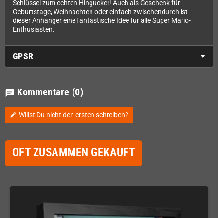
Schlüssel zum echten Hingucker! Auch als Geschenk für
Geburtstage, Weihnachten oder einfach zwischendurch ist
dieser Anhänger eine fantastische Idee für alle Super Mario-
Enthusiasten.
GPSR
Kommentare
(0)
chat
Willst Du nicht den ersten schreiben?
edit
OFT ZUSAMMEN GEKAUFT