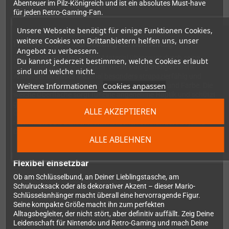
Abenteuer im Pilz-Königreich und ist ein absolutes Must-have
für jeden Retro-Gaming-Fan.
Unsere Webseite benötigt für einige Funktionen Cookies,
weitere Cookies von Drittanbietern helfen uns, unser
Hochwertige Verarbeitung für den Alltag
Angebot zu verbessern.
Das verwendete Weich-PVC-Material überzeugt durch seine
Du kannst jederzeit bestimmen, welche Cookies erlaubt
Robustheit und Langlebigkeit. Anders als günstige Plastik-
sind und welche nicht.
Anhänger ist dieses Material besonders strapazierfähig und
Weitere Informationen
Cookies anpassen
behält auch nach intensiver Nutzung seine Form und Farbe. Die
weiche Oberfläche sorgt für eine angenehme Haptik und schützt
gleichzeitig andere Gegenstände vor Kratzern. Die detailreiche
ALLE AKZEPTIEREN
Gestaltung zeigt Mario in seinem ikonischen Look – von der
roten Mütze bis zum charakteristischen Schnurrbart ist jedes
Detail liebevoll umgesetzt.
ALLE ABLEHNEN
Flexibel einsetzbar
Ob am Schlüsselbund, an Deiner Lieblingstasche, am
Schulrucksack oder als dekorativer Akzent – dieser Mario-
Schlüsselanhänger macht überall eine hervorragende Figur.
Seine kompakte Größe macht ihn zum perfekten
Alltagsbegleiter, der nicht stört, aber definitiv auffällt. Zeig Deine
Leidenschaft für Nintendo und Retro-Gaming und mach Deine