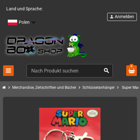
Land und Sprache:
Anmelden
person
Polen
0
view_headline
search
chevron_right
chevron_right
chevron_right
Merchandise, Zeitschriften und Bücher
Schlüsselanhänger
Super Mar