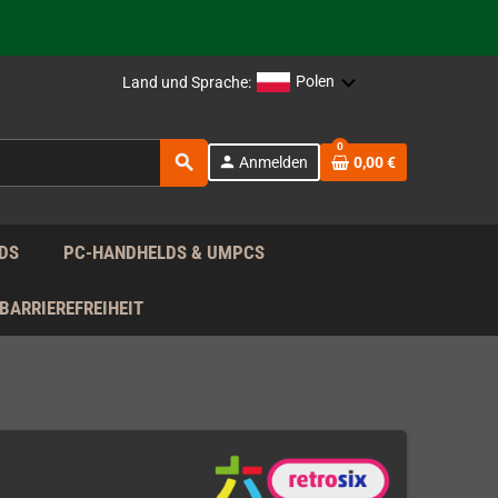
rag nach!
Polen
Land und Sprache:
rag nach!
0
search
person
Anmelden
0,00 €
rag nach!
DS
PC-HANDHELDS & UMPCS
BARRIEREFREIHEIT