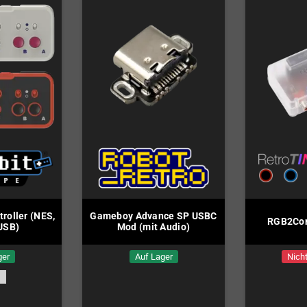
roller (NES,
Gameboy Advance SP USBC
RGB2Com
 USB)
Mod (mit Audio)
ger
Auf Lager
Nicht