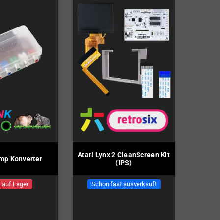
Atari Lynx 2 CleanScreen Kit
p Konverter
(IPS)
 auf Lager
Schon fast ausverkauft