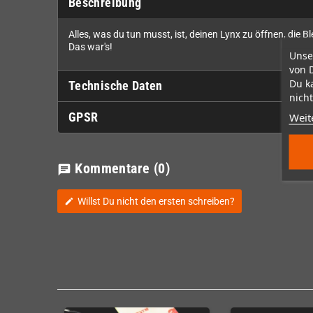
Beschreibung
Alles, was du tun musst, ist, deinen Lynx zu öffnen, die
Das war's!
Unse
von 
Du k
Technische Daten
nicht
Weit
GPSR
Kommentare
(0)
chat
Willst Du nicht den ersten schreiben?
edit