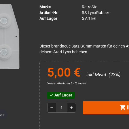
Marke
RetroSix
Artikel-Nr.
RS-LynxRubber
Auf Lager
5 Artikel
Dieser brandneue Satz Gummimatten für deinen Ata
deinem Atari Lynx beheben.
5,00 €
inkl.Mwst. (23%)
Versandfertig in 1 - 2 Tagen
Auf Lager
check
shopping_cart
remove
add
men