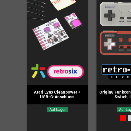
Atari Lynx Cleanpower +
Origin8 Funkcont
USB-C-Anschluss
Switch,
Auf Lager
Auf La