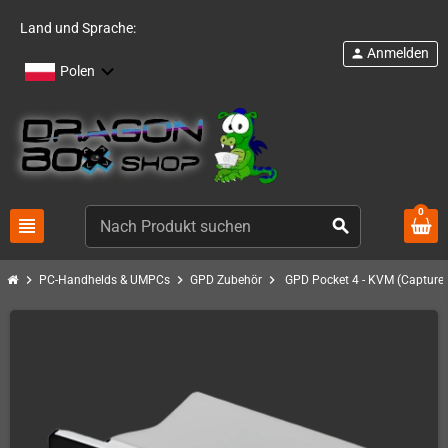
Land und Sprache:
Anmelden
person
Polen
0
view_headline
search
chevron_right
chevron_right
chevron_right
PC-Handhelds & UMPCs
GPD Zubehör
GPD Pocket 4 - KVM (Capture