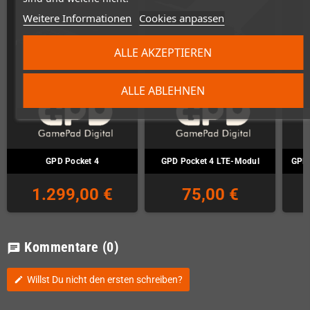
Weitere Informationen
Cookies anpassen
ALLE AKZEPTIEREN
ALLE ABLEHNEN
GPD Pocket 4
GPD Pocket 4 LTE-Modul
GPD 
1.299,00 €
75,00 €
Kommentare
(0)
chat
Willst Du nicht den ersten schreiben?
edit