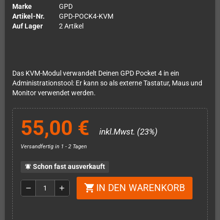
Marke
GPD
Artikel-Nr.
GPD-POCK4-KVM
Auf Lager
2 Artikel
Das KVM-Modul verwandelt Deinen GPD Pocket 4 in ein
Administrationstool: Er kann so als externe Tastatur, Maus und
Monitor verwendet werden.
55,00 €
inkl.Mwst. (23%)
Versandfertig in 1 - 2 Tagen
Schon fast ausverkauft
notifications_active
IN DEN WARENKORB
shopping_cart
remove
add