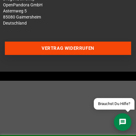
OpenPandora GmbH
Asternweg 5
85080 Gaimersheim
Deutschland
Über WhatsApp schreiben
VERTRAG WIDERRUFEN
Über Telegram schreiben
Discord Server beitreten
Facebook Messenger
Schick uns eine eMail
Brauchst Du Hilfe?