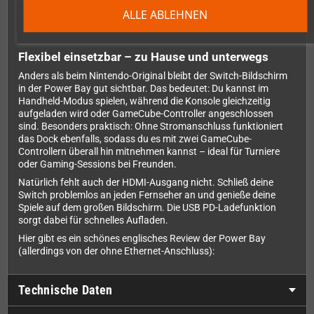
anschließen und mit deinen Freunden im klassischen Retro-
ALLE ABLEHNEN
Feeling zocken.
Flexibel einsetzbar – zu Hause und unterwegs
Anders als beim Nintendo-Original bleibt der Switch-Bildschirm
in der Power Bay gut sichtbar. Das bedeutet: Du kannst im
Handheld-Modus spielen, während die Konsole gleichzeitig
aufgeladen wird oder GameCube-Controller angeschlossen
sind. Besonders praktisch: Ohne Stromanschluss funktioniert
das Dock ebenfalls, sodass du es mit zwei GameCube-
Controllern überall hin mitnehmen kannst – ideal für Turniere
oder Gaming-Sessions bei Freunden.
Natürlich fehlt auch der HDMI-Ausgang nicht. Schließ deine
Switch problemlos an jeden Fernseher an und genieße deine
Spiele auf dem großen Bildschirm. Die USB PD-Ladefunktion
sorgt dabei für schnelles Aufladen.
Hier gibt es ein schönes englisches Review der Power Bay
(allerdings von der ohne Ethernet-Anschluss):
Technische Daten