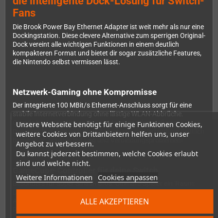
die intelligente Dock-Lösung für Switch-
Fans
Die Brook Power Bay Ethernet Adapter ist weit mehr als nur eine
Dockingstation. Diese clevere Alternative zum sperrigen Original-
Dock vereint alle wichtigen Funktionen in einem deutlich
kompakteren Format und bietet dir sogar zusätzliche Features,
die Nintendo selbst vermissen lässt.
Netzwerk-Gaming ohne Kompromisse
Der integrierte 100 MBit/s Ethernet-Anschluss sorgt für eine
stabile Internetverbindung ohne lästige WLAN-Abbrüche.
Gerade bei kompetitiven Online-Matches oder größeren
Unsere Webseite benötigt für einige Funktionen Cookies,
Downloads macht sich die kabelgebundene Verbindung deutlich
weitere Cookies von Drittanbietern helfen uns, unser
bemerkbar. Schluss mit Lag und Verbindungsproblemen!
Angebot zu verbessern.
Du kannst jederzeit bestimmen, welche Cookies erlaubt
sind und welche nicht.
GameCube-Controller für deine Switch
Weitere Informationen
Cookies anpassen
Besonders für Super Smash Bros. Ultimate-Spieler ein Traum:
Die Power Bay verfügt über zwei native GameCube-Controller-
ALLE AKZEPTIEREN
Anschlüsse zusätzlich zu den zwei regulären Switch-Controller-
Ports. So kannst du insgesamt vier Controller gleichzeitig