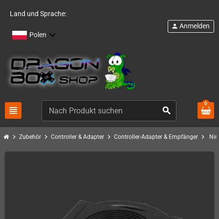
Land und Sprache:
Anmelden
person
Polen
0
view_headline
search
chevron_right
chevron_right
chevron_right
chevron_right
Zubehör
Controller & Adapter
Controller-Adapter & Empfänger
Nin