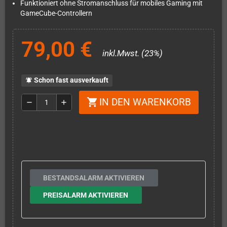
Funktioniert ohne Stromanschluss für mobiles Gaming mit
GameCube-Controllern
79,00 €
inkl.Mwst. (23%)
Schon fast ausverkauft
notifications_active
IN DEN WARENKORB
shopping_cart
remove
add
BESTANDSALARM AKTIVIEREN
PREISALARM AKTIVIEREN