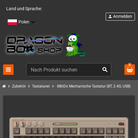
Land und Sprache:
Anmelden
person
Polen
0
view_headline
search
chevron_right
chevron_right
chevron_right
Zubehör
Tastaturen
8BitDo Mechanische Tastatur (BT, 2.4G, USB)