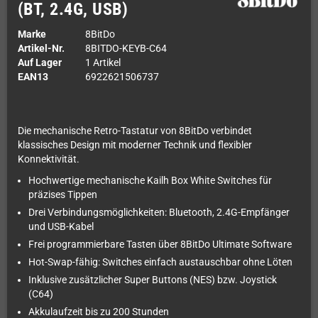
(BT, 2.4G, USB)
Marke
8BitDo
Artikel-Nr.
8BITDO-KEYB-C64
Auf Lager
1 Artikel
EAN13
6922621506737
Die mechanische Retro-Tastatur von 8BitDo verbindet
klassisches Design mit moderner Technik und flexibler
Konnektivität.
Hochwertige mechanische Kailh Box White Switches für
präzises Tippen
Drei Verbindungsmöglichkeiten: Bluetooth, 2.4G-Empfänger
und USB-Kabel
Frei programmierbare Tasten über 8BitDo Ultimate Software
Hot-Swap-fähig: Switches einfach austauschbar ohne Löten
Inklusive zusätzlicher Super Buttons (NES) bzw. Joystick
(C64)
Akkulaufzeit bis zu 200 Stunden