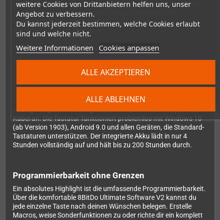
weitere Cookies von Drittanbietern helfen uns, unser
legendären Brotkasten kennst. Das Beste: Die Tastatur ist hot-
swap-fähig, du kannst die Switches also jederzeit ohne
Angebot zu verbessern.
Lötkolben gegen andere Modelle austauschen und deine
Du kannst jederzeit bestimmen, welche Cookies erlaubt
Tastatur individuell anpassen.
sind und welche nicht.
Weitere Informationen
Cookies anpassen
Maximale Konnektivität für jede Situation
ALLE AKZEPTIEREN
Egal ob du kabellos arbeiten möchtest oder eine stabile
Verbindung bevorzugst – diese Tastatur bietet dir gleich drei
Verbindungsmöglichkeiten. Nutze Bluetooth für eine saubere
ALLE ABLEHNEN
Setup-Optik, den mitgelieferten 2.4G-Empfänger für
verzögerungsfreie Gaming-Sessions oder schließe sie per USB-
Kabel an. Die Tastatur funktioniert problemlos mit Windows 10
(ab Version 1903), Android 9.0 und allen Geräten, die Standard-
Tastaturen unterstützen. Der integrierte Akku lädt in nur 4
Stunden vollständig auf und hält bis zu 200 Stunden durch.
Programmierbarkeit ohne Grenzen
Ein absolutes Highlight ist die umfassende Programmierbarkeit.
Über die komfortable 8BitDo Ultimate Software V2 kannst du
jede einzelne Taste nach deinen Wünschen belegen. Erstelle
Macros, weise Sonderfunktionen zu oder richte dir ein komplett