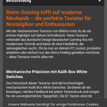
Beschreibung
Retro-Gaming trifft auf moderne
Mechanik – die perfekte Tastatur für
Nostalgiker und Enthusiasten
Mit der mechanischen Tastatur von 8BitDo holst du dir ein
echtes Highlight auf deinen Schreibtisch. Diese Tastatur
verbindet das ikonische Design klassischer Gaming-Ära mit
modernster Technik und bietet dir eine Flexibilität, die
seinesgleichen sucht. Ob du nun an deinem PC zockst, produktiv
arbeitest oder einfach nur das Retro-Feeling genießen möchtest
– diese Tastatur macht alles mit.
Mechanische Präzision mit Kailh Box White
Switches
Das Herzstück dieser Tastatur sind die hochwertigen
mechanischen Kailh Box White Switches. Sie bieten dir ein
knackiges, taktiles Feedback bei jedem Tastendruck und sorgen
für ein unvergleichliches Tippgefühl. Die 87 Tasten sind mit
Double-Shot ABS-Tastenkappen ausgestattet, bei der C64-
Unsere Webseite benötigt für einige Funktionen Cookies,
Variante sogar im authentischen SA-Profil, wie du es vom