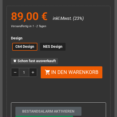
89,00 €
inkl.Mwst. (23%)
Versandfertig in 1 - 2 Tagen
Design
C64 Design
NES Design
Schon fast ausverkauft
notifications_active
IN DEN WARENKORB
shopping_cart
remove
add
BESTANDSALARM AKTIVIEREN