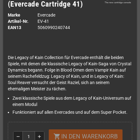
(Evercade Cartridge 41)
Marke
Evercade
Artikel-Nr.
EV-41
EAN13
5060990240744
Die Legacy of Kain Collection für Evercade enthält die beiden
Spiele, mit denen die klassische Legacy of Kain-Saga von Crystal
Dynamics begann. Folge in Blood Omen dem Vampir Kain auf
seinem Rachefeldzug: Legacy of Kain, und in Legacy of Kain:
Soul Reaver versucht der Geist Raziel, sich an seinem
ehemaligen Meister zu rächen.
Zwei klassische Spiele aus dem Legacy of Kain-Universum auf
einem Modul
Funktioniert auf allen Evercades und auf dem Super Pocket.
IN DEN WARENKORB
shopping_cart
remove
add