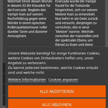
Wahrheit hinter diesen Worten
Evercade wurde der Vampir
in diesem 32-Bit-Klassiker für
Raziel für die Todsünde
die Evercade. Begleite den
hingerichtet, sich vor seinem
Vampir Kain auf seinem
Meister Kain zu entwickeln.
Rachefeldzug gegen seine
Nun kehrt er als Geist zurück
Mörder in einem epischen
und versucht, denjenigen zu
Rollenspielabenteuer voller
vernichten, den er einst
dunkler Taten und düsterer
"Meister" nannte. Wechsle
Atmosphäre.
zwischen der materiellen und
der spektralen Ebene, um
Rätsel zu lösen und deine
mächtigen Feinde zu
Unsere Webseite benötigt für einige Funktionen Cookies,
besiegen.
weitere Cookies von Drittanbietern helfen uns, unser
Angebot zu verbessern.
Technische Daten
Du kannst jederzeit bestimmen, welche Cookies erlaubt
sind und welche nicht.
Zubehör
Weitere Informationen
Cookies anpassen
Videos
ALLE AKZEPTIEREN
GPSR
ALLE ABLEHNEN