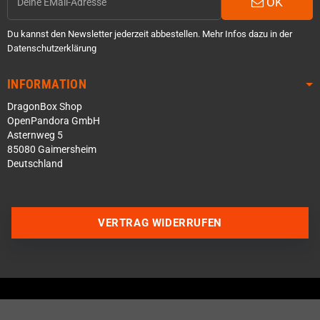
OK
Du kannst den Newsletter jederzeit abbestellen. Mehr Infos dazu in der
Datenschutzerklärung
INFORMATION
DragonBox Shop
OpenPandora GmbH
Asternweg 5
85080 Gaimersheim
Deutschland
Über WhatsApp schreiben
VERTRAG WIDERRUFEN
Über Telegram schreiben
Discord Server beitreten
Facebook Messenger