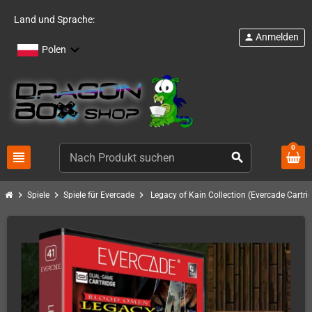
Land und Sprache:
Anmelden
person
Polen
0
view_headline
search
chevron_right
chevron_right
chevron_right
Spiele
Spiele für Evercade
Legacy of Kain Collection (Evercade Cartri