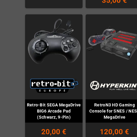
35,00 €
Retro-Bit SEGA MegaDrive
RetroN3 HD Gaming
BIG6 Arcade Pad
Console for SNES / NES
(Schwarz, 9-Pin)
MegaDrive
20,00 €
120,00 €