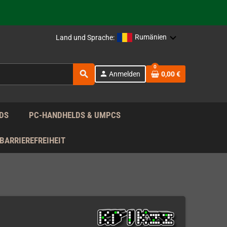
rag nach!
Rumänien
Land und Sprache:
0
search
person
Anmelden
0,00 €
rag nach!
DS
PC-HANDHELDS & UMPCS
BARRIEREFREIHEIT