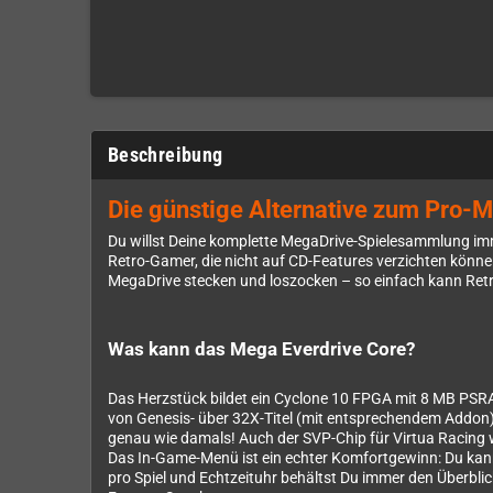
Beschreibung
Die günstige Alternative zum Pro-Mod
Du willst Deine komplette MegaDrive-Spielesammlung imme
Retro-Gamer, die nicht auf CD-Features verzichten könne
MegaDrive stecken und loszocken – so einfach kann Ret
Was kann das Mega Everdrive Core?
Das Herzstück bildet ein Cyclone 10 FPGA mit 8 MB PSRA
von Genesis- über 32X-Titel (mit entsprechendem Addon
genau wie damals! Auch der SVP-Chip für Virtua Racing w
Das In-Game-Menü ist ein echter Komfortgewinn: Du kann
pro Spiel und Echtzeituhr behältst Du immer den Überb