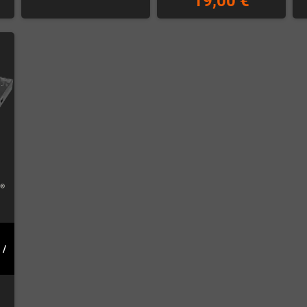
19,00 €
 /