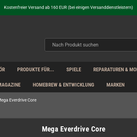
Kostenfreier Versand ab 160 EUR (bei einigen Versanddienstleistern)
Seit über 20 Jahren Deine Anlaufstelle für neue Retro-Hardware!
Täglicher Versand Mo - Fr aus Deutschland - zollfrei innerhalb der EU!
aufen nicht nur - wir KENNEN unsere Produkte. Du brauchst Hilfe? Dann f
Kostenfreier Versand ab 160 EUR (bei einigen Versanddienstleistern)
Seit über 20 Jahren Deine Anlaufstelle für neue Retro-Hardware!
Täglicher Versand Mo - Fr aus Deutschland - zollfrei innerhalb der EU!
aufen nicht nur - wir KENNEN unsere Produkte. Du brauchst Hilfe? Dann f
ÖR
PRODUKTE FÜR...
SPIELE
REPARATUREN & MO
MAGAZINE
HOMEBREW & ENTWICKLUNG
MARKEN
ega Everdrive Core
Mega Everdrive Core