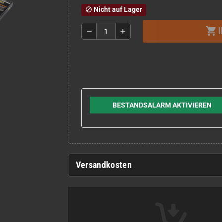
Nicht auf Lager
block
shopping_cart
remove
add
BESTANDSALARM AKTIVIEREN
Versandkosten