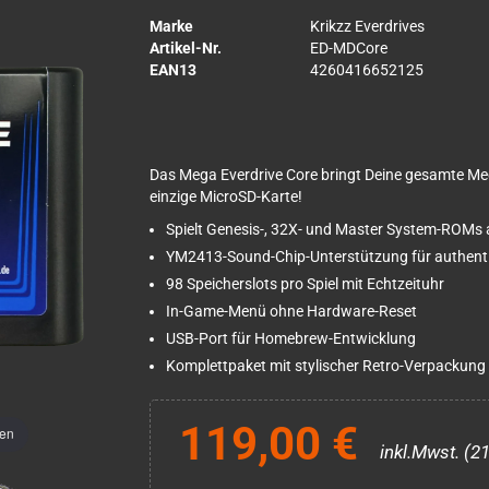
Marke
Krikzz Everdrives
Artikel-Nr.
ED-MDCore
EAN13
4260416652125
Das Mega Everdrive Core bringt Deine gesamte Me
einzige MicroSD-Karte!
Spielt Genesis-, 32X- und Master System-ROMs 
YM2413-Sound-Chip-Unterstützung für authent
98 Speicherslots pro Spiel mit Echtzeituhr
In-Game-Menü ohne Hardware-Reset
USB-Port für Homebrew-Entwicklung
Komplettpaket mit stylischer Retro-Verpackung
119,00 €
men
inkl.Mwst. (2