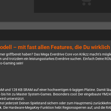
ell – mit fast allen Features, die Du wirklich
r griffbereit haben? Das Mega Everdrive Core von Krikzz macht's möglich!
n und trotzdem ein leistungsstarkes Everdrive suchen. Einfach Deine RO
ro-Gaming sein!
M und 128 KB SRAM auf einer hochwertigen 6-lagigen Platine. Damit läuft
) bis hin zu Master System-Games. Besonders cool: Der eingebaute YM24
ird unterstützt.
st jederzeit Deinen Spielstand sichern oder zum Hauptmenü zurückkehren
lick. Die Hardware-MegaKey-Funktion hebt Regionssperren auf, und die