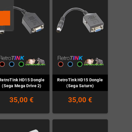
RetroTink HD15 Dongle
RetroTink HD15 Dongle
(Sega Mega Drive 2)
(Sega Saturn)
35,00 €
35,00 €