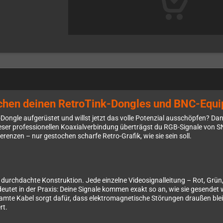
schen deinen RetroTink-Dongles und BNC-Equ
ongle aufgerüstet und willst jetzt das volle Potenzial ausschöpfen? Dan
ieser professionellen Koaxialverbindung überträgst du RGB-Signale von SN
erenzen – nur gestochen scharfe Retro-Grafik, wie sie sein soll.
durchdachte Konstruktion. Jede einzelne Videosignalleitung – Rot, Grün,
utet in der Praxis: Deine Signale kommen exakt so an, wie sie gesendet 
samte Kabel sorgt dafür, dass elektromagnetische Störungen draußen bl
rt.