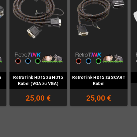
e
RetroTink HD15 zu HD15
RetroTink HD15 zu SCART
Kabel (VGA zu VGA)
Kabel
25,00 €
25,00 €