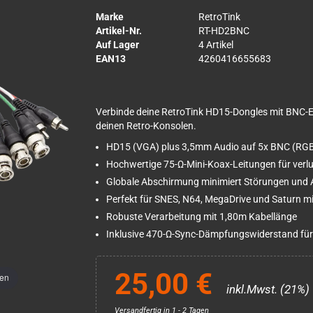
Marke
RetroTink
Artikel-Nr.
RT-HD2BNC
Auf Lager
4 Artikel
EAN13
4260416655683
Verbinde deine RetroTink HD15-Dongles mit BNC-E
deinen Retro-Konsolen.
HD15 (VGA) plus 3,5mm Audio auf 5x BNC (RGB,
Hochwertige 75-Ω-Mini-Koax-Leitungen für verlu
Globale Abschirmung minimiert Störungen und
Perfekt für SNES, N64, MegaDrive und Saturn m
Robuste Verarbeitung mit 1,80m Kabellänge
Inklusive 470-Ω-Sync-Dämpfungswiderstand für
25,00 €
men
inkl.Mwst. (21%)
Versandfertig in 1 - 2 Tagen