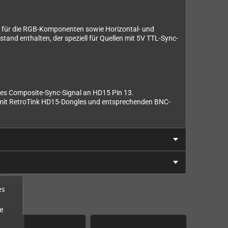
 für die RGB-Komponenten sowie Horizontal- und
nd enthalten, der speziell für Quellen mit 5V TTL-Sync-
iges Composite-Sync-Signal an HD15 Pin 13.
tz mit RetroTink HD15-Dongles und entsprechenden BNC-
es
e