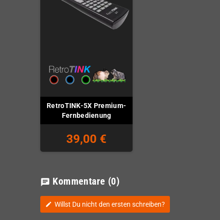
RetroTINK-5X Premium-
Fernbedienung
39,00 €
Kommentare
(0)
chat
Willst Du nicht den ersten schreiben?
edit