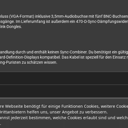
chluss (VGA-Format) inklusive 3,5mm-Audiobuchse mit fünf BNC-Buchsen
Ausgänge. Im Lieferumfang ist außerdem ein 470-Ω-Sync-Dämpfungswidersta
Tink-Dongles.
wandlung durch und enthält keinen Sync-Combiner. Du benötigst ein gült
rd-Definition-Displays kompatibel. Das Kabel ist speziell für den Einsa
ing-Puristen zu schätzen wissen.
re Webseite benötigt für einige Funktionen Cookies, weitere Cooki
Drittanbietern helfen uns, unser Angebot zu verbessern.
annst jederzeit bestimmen, welche Cookies erlaubt sind und welch
.