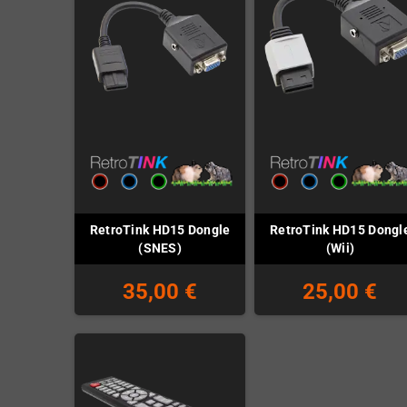
RetroTink HD15 Dongle
RetroTink HD15 Dongl
(SNES)
(Wii)
35,00 €
25,00 €