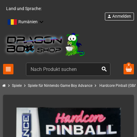
Land und Sprache:
Anmelden
person
Rumänien
0
view_headline
search
chevron_right
chevron_right
chevron_right
Spiele
Spiele für Nintendo Game Boy Advance
Hardcore Pinball (GBA