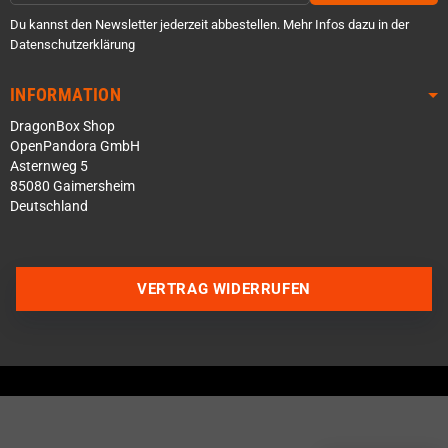
Du kannst den Newsletter jederzeit abbestellen. Mehr Infos dazu in der
Datenschutzerklärung
INFORMATION
DragonBox Shop
OpenPandora GmbH
Asternweg 5
85080 Gaimersheim
Deutschland
Über WhatsApp schreiben
VERTRAG WIDERRUFEN
Über Telegram schreiben
Discord Server beitreten
Facebook Messenger