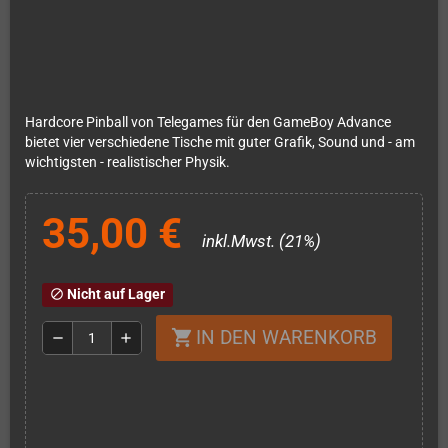
Hardcore Pinball von Telegames für den GameBoy Advance
bietet vier verschiedene Tische mit guter Grafik, Sound und - am
wichtigsten - realistischer Physik.
35,00 €
inkl.Mwst. (21%)
Nicht auf Lager
block
IN DEN WARENKORB
shopping_cart
remove
add