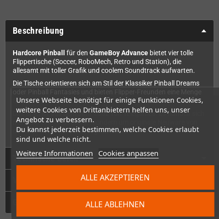
Beschreibung
Hardcore Pinball
für den
GameBoy Advance
bietet vier tolle
Flippertische (Soccer, RoboMech, Retro und Station), die
allesamt mit toller Grafik und coolem Soundtrack aufwarten.
Die Tische orientieren sich am Stil der Klassiker Pinball Dreams
oder Pinball Fantasies und bieten Flipper-Freunden eine Menge
Unsere Webseite benötigt für einige Funktionen Cookies,
Spaß.
weitere Cookies von Drittanbietern helfen uns, unser
Das Spiel ist aus dem Jahr 2002 von Telegames. Es handelt sich
Angebot zu verbessern.
nicht um eine Neuauflage, sondern um originale Neuware von
Du kannst jederzeit bestimmen, welche Cookies erlaubt
damals - noch komplett eingeschweißt!
sind und welche nicht.
Weitere Informationen
Cookies anpassen
Technische Daten
ALLE AKZEPTIEREN
Videos
GPSR
ALLE ABLEHNEN