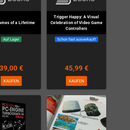
Trigger Happy: A Visual
mes of a Lifetime
Celebration of Video Game
Controllers
Auf Lager
Schon fast ausverkauft
39,00 €
45,99 €
KAUFEN
KAUFEN