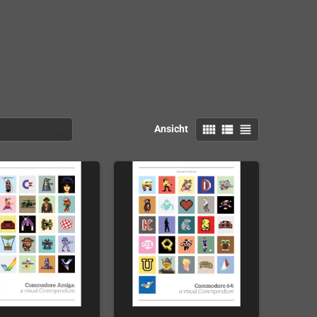
view_comfy
view_list
view_headline
Ansicht