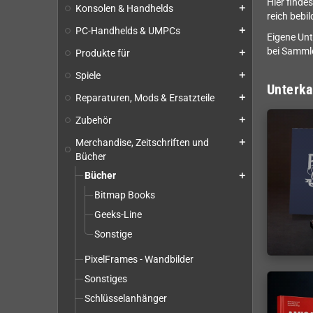
Hier finde
Konsolen & Handhelds
add
reich bebi
PC-Handhelds & UMPCs
add
Eigene Unt
bei Sammle
Produkte für
add
Spiele
add
Unterka
Reparaturen, Mods & Ersatzteile
add
Zubehör
add
Merchandise, Zeitschriften und
add
Bücher
Bücher
add
Bitmap Books
Geeks-Line
Sonstige
PixelFrames - Wandbilder
Sonstiges
Schlüsselanhänger