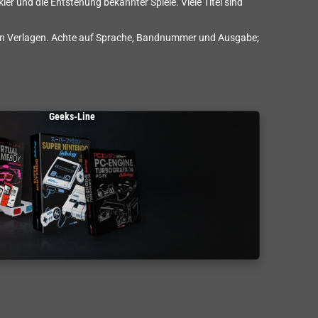
er und die Entstehung bekannter Spiele. Viele Titel sind
ren Verlagen. Achte auf Sprache, Bandnummer und Ausgabe;
Geeks-Line