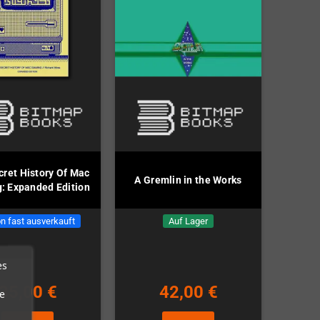
cret History Of Mac
A Gremlin in the Works
: Expanded Edition
n fast ausverkauft
Auf Lager
es
35,00 €
42,00 €
e