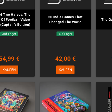
of Two Halves: The
50 Indie Games That
 Of Football Video
The Ga
Changed The World
Captain's Edition)
Auf Lager
Auf Lager
54,99 €
42,00 €
KAUFEN
KAUFEN