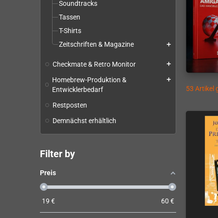
Soundtracks
Tassen
T-Shirts
Zeitschriften & Magazine
add
Checkmate & Retro Monitor
add
Homebrew-Produktion &
add
53 Artikel
Entwicklerbedarf
Restposten
Demnächst erhältlich
Filter by
Preis
19
€
60
€