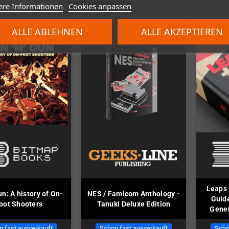
KAUFEN
KAUFEN
ere Informationen
Cookies anpassen
ALLE ABLEHNEN
ALLE AKZEPTIEREN
Leaps 
un: A history of On-
NES / Famicom Anthology -
Guide
oot Shooters
Tanuki Deluxe Edition
Gener
n fast ausverkauft
Schon fast ausverkauft
Scho