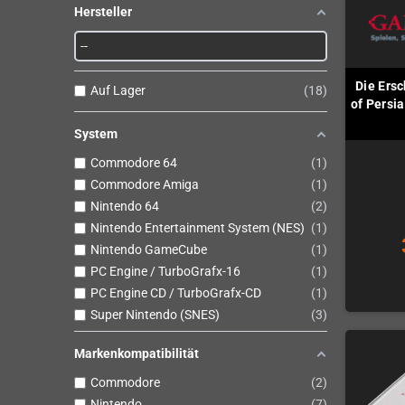
Hersteller
Die Ersc
Auf Lager
18
of Persi
System
Commodore 64
1
Commodore Amiga
1
Nintendo 64
2
Nintendo Entertainment System (NES)
1
Nintendo GameCube
1
PC Engine / TurboGrafx-16
1
PC Engine CD / TurboGrafx-CD
1
Super Nintendo (SNES)
3
Markenkompatibilität
Commodore
2
Nintendo
7