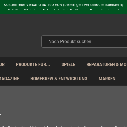
Kostenfreier Versand ab 160 EUR (bei einigen Versanddienstleistern)
Seit über 20 Jahren Deine Anlaufstelle für neue Retro-Hardware!
Täglicher Versand Mo - Fr aus Deutschland - zollfrei innerhalb der EU!
aufen nicht nur - wir KENNEN unsere Produkte. Du brauchst Hilfe? Dann f
Kostenfreier Versand ab 160 EUR (bei einigen Versanddienstleistern)
Seit über 20 Jahren Deine Anlaufstelle für neue Retro-Hardware!
Täglicher Versand Mo - Fr aus Deutschland - zollfrei innerhalb der EU!
aufen nicht nur - wir KENNEN unsere Produkte. Du brauchst Hilfe? Dann f
ÖR
PRODUKTE FÜR...
SPIELE
REPARATUREN & MO
MAGAZINE
HOMEBREW & ENTWICKLUNG
MARKEN
r