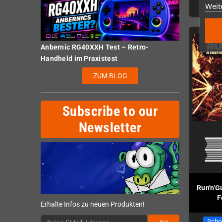
Weit
Anbernic RG40XXH Test – Retro-
Handheld im Praxistest
ZUM BLOG
Subscribe to our
Newsletter
Run'n'G
F
Erhalte Infos zu neuen Produkten!
Scho