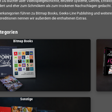
st Du Bücher über Videospielgeschichte, einzelne Systeme, Genres, Entwickl
ldert und eher zum Schmökern als zum trockenen Nachschlagen gedacht.
erkategorien führen zu Bitmap Books, Geeks-Line Publishing und weite
reditionen nennen wir außerdem die enthaltenen Extras.
tegorien
Bitmap Books
Sonstige