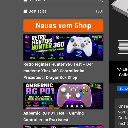
Best sales
53
Neues vom Shop
Retro Fighters Hunter 360 Test – Der
PC-Eng
moderne Xbox 360 Controller im
Coll
Praxistest | DragonBox Shop
Scho
Unse
von 
Anbernic RG P01 Test – Gaming
Du k
Controller im Praxistest
nicht