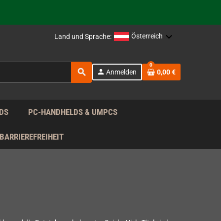
rag nach!
Österreich
Land und Sprache:
0
search
person
Anmelden
0,00 €
rag nach!
DS
PC-HANDHELDS & UMPCS
BARRIEREFREIHEIT