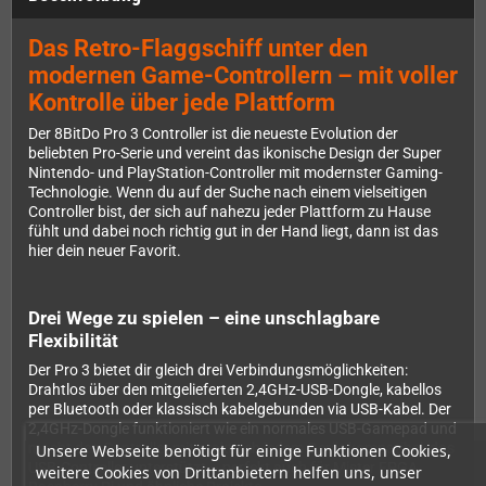
Das Retro-Flaggschiff unter den
modernen Game-Controllern – mit voller
Kontrolle über jede Plattform
Der 8BitDo Pro 3 Controller ist die neueste Evolution der
beliebten Pro-Serie und vereint das ikonische Design der Super
Nintendo- und PlayStation-Controller mit modernster Gaming-
Technologie. Wenn du auf der Suche nach einem vielseitigen
Controller bist, der sich auf nahezu jeder Plattform zu Hause
fühlt und dabei noch richtig gut in der Hand liegt, dann ist das
hier dein neuer Favorit.
Drei Wege zu spielen – eine unschlagbare
Flexibilität
Der Pro 3 bietet dir gleich drei Verbindungsmöglichkeiten:
Drahtlos über den mitgelieferten 2,4GHz-USB-Dongle, kabellos
per Bluetooth oder klassisch kabelgebunden via USB-Kabel. Der
2,4GHz-Dongle funktioniert wie ein normales USB-Gamepad und
macht den Controller mit praktisch jedem Gerät kompatibel, das
Unsere Webseite benötigt für einige Funktionen Cookies,
USB-Controller unterstützt – perfekt auch für Mister FPGA,
weitere Cookies von Drittanbietern helfen uns, unser