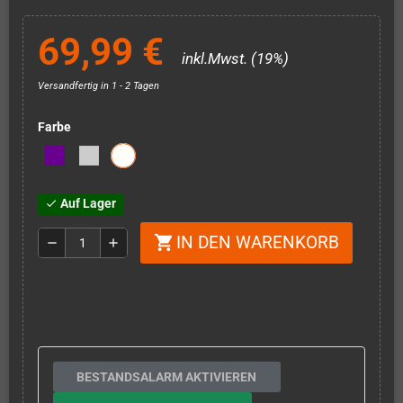
69,99 €
inkl.Mwst. (19%)
Versandfertig in 1 - 2 Tagen
Farbe
Auf Lager
check
IN DEN WARENKORB
shopping_cart
remove
add
BESTANDSALARM AKTIVIEREN