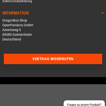
Datenschutzerklärung
INFORMATION
DragonBox Shop
OpenPandora GmbH
Asternweg 5
85080 Gaimersheim
Deutschland
VERTRAG WIDERRUFEN
Über WhatsApp schreiben
Über Telegram schreiben
Discord Server beitreten
Facebook Messenger
Schick uns eine eMail
Fragen zu einem Produkt?