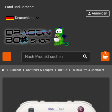
Land und Sprache:
Anmelden
person
Deutschland
0
view_headline
search
chevron_right
chevron_right
chevron_right
chevron_right
Zubehör
Controller & Adapter
8BitDo
8BitDo Pro 3 Controller