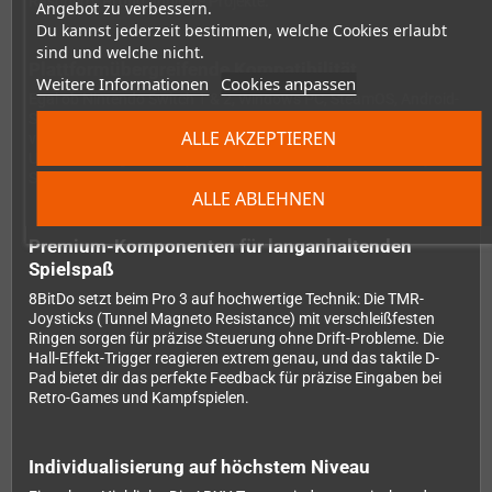
Raspberry Pi und ähnliche Projekte.
Angebot zu verbessern.
Du kannst jederzeit bestimmen, welche Cookies erlaubt
sind und welche nicht.
Plattformübergreifende Kompatibilität
Weitere Informationen
Cookies anpassen
Egal ob Nintendo Switch 1 & 2, Windows PC, SteamOS, Android-
Smartphone oder Apple-Geräte (iOS, iPadOS, tvOS, macOS,
ALLE AKZEPTIEREN
visionOS) – der Pro 3 Controller spielt überall mit. Durch die
Unterstützung von S-Input, D-Input und X-Input bist du für jede
Situation gerüstet.
ALLE ABLEHNEN
Premium-Komponenten für langanhaltenden
Spielspaß
8BitDo setzt beim Pro 3 auf hochwertige Technik: Die TMR-
Joysticks (Tunnel Magneto Resistance) mit verschleißfesten
Ringen sorgen für präzise Steuerung ohne Drift-Probleme. Die
Hall-Effekt-Trigger reagieren extrem genau, und das taktile D-
Pad bietet dir das perfekte Feedback für präzise Eingaben bei
Retro-Games und Kampfspielen.
Individualisierung auf höchstem Niveau