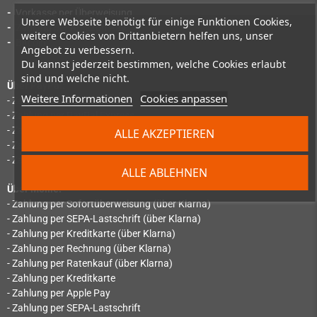
-
Vorkasse per Überweisung
Unsere Webseite benötigt für einige Funktionen Cookies,
-
Zahlung per Amazon Pay
weitere Cookies von Drittanbietern helfen uns, unser
-
Bitcoin
Angebot zu verbessern.
Du kannst jederzeit bestimmen, welche Cookies erlaubt
sind und welche nicht.
Über PayPal:
Weitere Informationen
Cookies anpassen
- Zahlung per PayPal
- Zahlung per PayPal Express
- Zahlung per SEPA-Lastschrift
ALLE AKZEPTIEREN
- Zahlung per "Später bezahlen"
- Zahlung per Ratenzahlung
ALLE ABLEHNEN
Über Mollie:
- Zahlung per Sofortüberweisung (über Klarna)
- Zahlung per SEPA-Lastschrift (über Klarna)
- Zahlung per Kreditkarte (über Klarna)
- Zahlung per Rechnung (über Klarna)
- Zahlung per Ratenkauf (über Klarna)
- Zahlung per Kreditkarte
- Zahlung per Apple Pay
- Zahlung per SEPA-Lastschrift