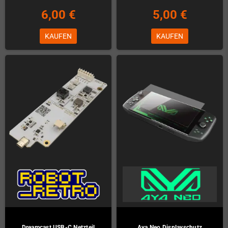
6,00 €
5,00 €
KAUFEN
KAUFEN
Dreamcast USB-C Netzteil
Aya Neo Displayschutz