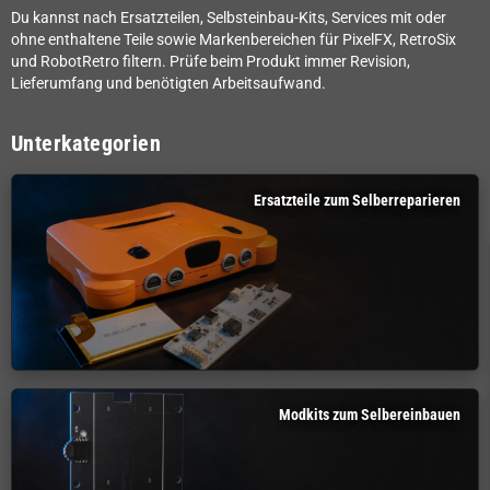
Du kannst nach Ersatzteilen, Selbsteinbau-Kits, Services mit oder
ohne enthaltene Teile sowie Markenbereichen für PixelFX, RetroSix
und RobotRetro filtern. Prüfe beim Produkt immer Revision,
Lieferumfang und benötigten Arbeitsaufwand.
Unterkategorien
Ersatzteile zum Selberreparieren
Modkits zum Selbereinbauen