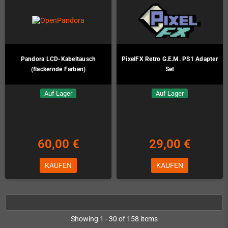
Pandora LCD-Kabeltausch
PixelFX Retro G.E.M. PS1 Adapter
(flackernde Farben)
Set
Auf Lager
Auf Lager
60,00 €
29,00 €
KAUFEN
KAUFEN
Showing 1 - 30 of 158 items