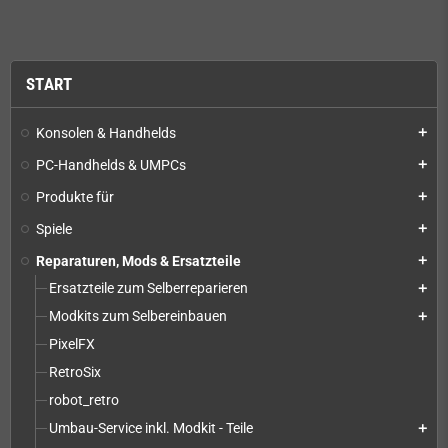
START
Konsolen & Handhelds
add
PC-Handhelds & UMPCs
add
Produkte für
add
Spiele
add
Reparaturen, Mods & Ersatzteile
add
Ersatzteile zum Selberreparieren
add
Modkits zum Selbereinbauen
add
PixelFX
RetroSix
robot_retro
Umbau-Service inkl. Modkit - Teile
add