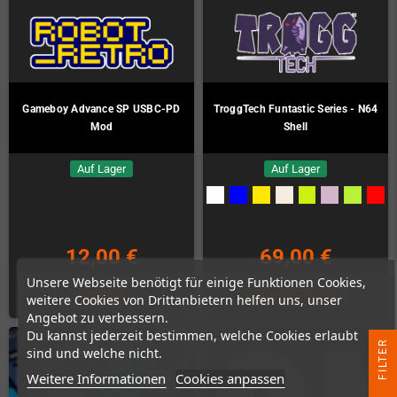
Gameboy Advance SP USBC-PD
TroggTech Funtastic Series - N64
Mod
Shell
Auf Lager
Auf Lager
12,00 €
69,00 €
Unsere Webseite benötigt für einige Funktionen Cookies,
KAUFEN
ZUM PRODUKT
weitere Cookies von Drittanbietern helfen uns, unser
Angebot zu verbessern.
Du kannst jederzeit bestimmen, welche Cookies erlaubt
R
sind und welche nicht.
Weitere Informationen
Cookies anpassen
F
I
L
T
E