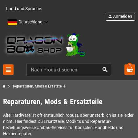
Land und Sprache:
Anmelden
person
Deutschland
0
view_headline
search
chevron_right
Reparaturen, Mods & Ersatzteile
Reparaturen, Mods & Ersatzteile
Alte Hardware ist oft erstaunlich robust, aber unsterblich ist sie leider
nicht. Hier findest Du Ersatzteile, Modkits und Reparatur-
beziehungsweise Umbau-Services für Konsolen, Handhelds und
Heimcomputer.