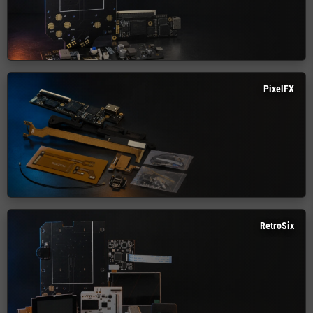
PixelFX
RetroSix