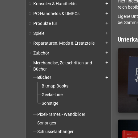
Hier finde
Konsolen & Handhelds
add
reich bebi
PC-Handhelds & UMPCs
add
Eigene Unt
bei Sammle
Produkte für
add
Spiele
add
Unterka
Reparaturen, Mods & Ersatzteile
add
Zubehör
add
Merchandise, Zeitschriften und
add
Bücher
Bücher
add
Bitmap Books
Geeks-Line
Sonstige
PixelFrames - Wandbilder
Sonstiges
Schlüsselanhänger