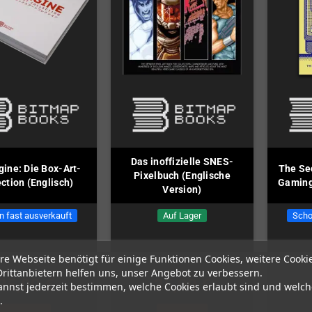
Das inoffizielle SNES-
ine: Die Box-Art-
The Se
Pixelbuch (Englische
ection (Englisch)
Gaming
Version)
n fast ausverkauft
Auf Lager
Scho
re Webseite benötigt für einige Funktionen Cookies, weitere Cooki
Drittanbietern helfen uns, unser Angebot zu verbessern.
35,00 €
35,00 €
annst jederzeit bestimmen, welche Cookies erlaubt sind und welch
.