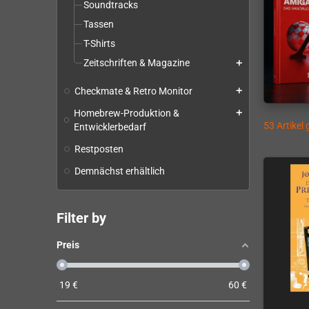
Soundtracks
Tassen
T-Shirts
Zeitschriften & Magazine
add
Checkmate & Retro Monitor
add
Homebrew-Produktion &
add
53 Artikel
Entwicklerbedarf
Restposten
Demnächst erhältlich
Filter by
Preis
19
€
60
€