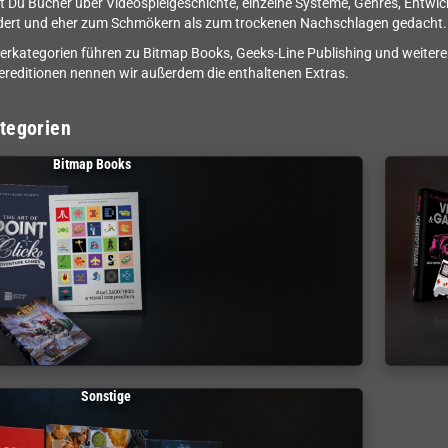
st Du Bücher über Videospielgeschichte, einzelne Systeme, Genres, Entwickl
ldert und eher zum Schmökern als zum trockenen Nachschlagen gedacht.
erkategorien führen zu Bitmap Books, Geeks-Line Publishing und weite
reditionen nennen wir außerdem die enthaltenen Extras.
tegorien
Bitmap Books
Sonstige