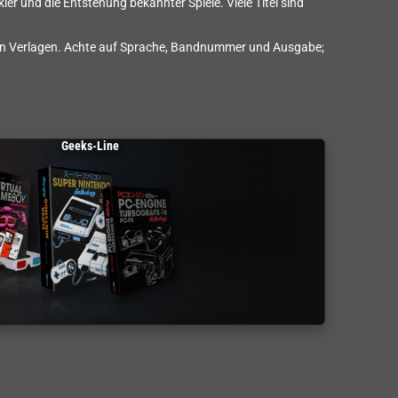
er und die Entstehung bekannter Spiele. Viele Titel sind
ren Verlagen. Achte auf Sprache, Bandnummer und Ausgabe;
Geeks-Line