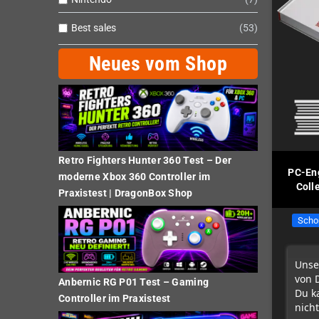
Best sales
53
Neues vom Shop
Retro Fighters Hunter 360 Test – Der
PC-Eng
moderne Xbox 360 Controller im
Coll
Praxistest | DragonBox Shop
Scho
Unse
von 
Anbernic RG P01 Test – Gaming
Du k
Controller im Praxistest
nicht