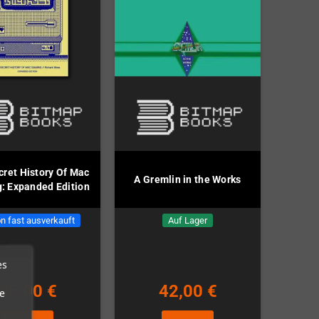
cret History Of Mac
A Gremlin in the Works
: Expanded Edition
n fast ausverkauft
Auf Lager
es
35,00 €
42,00 €
e