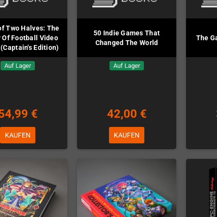
of Two Halves: The
50 Indie Games That
 Of Football Video
The Ga
Changed The World
Captain's Edition)
Auf Lager
Auf Lager
54,99 €
42,00 €
KAUFEN
KAUFEN