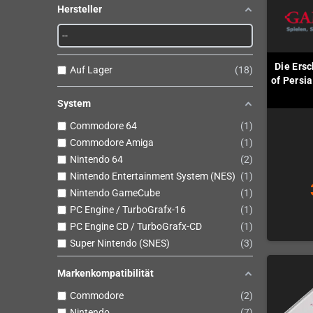
Hersteller
Die Ersc
Auf Lager
18
of Persi
System
Commodore 64
1
Commodore Amiga
1
Nintendo 64
2
Nintendo Entertainment System (NES)
1
Nintendo GameCube
1
PC Engine / TurboGrafx-16
1
PC Engine CD / TurboGrafx-CD
1
Super Nintendo (SNES)
3
Markenkompatibilität
Commodore
2
Nintendo
7