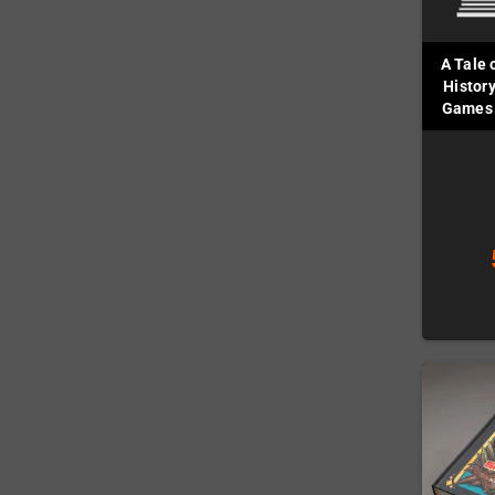
A Tale 
History
Games (