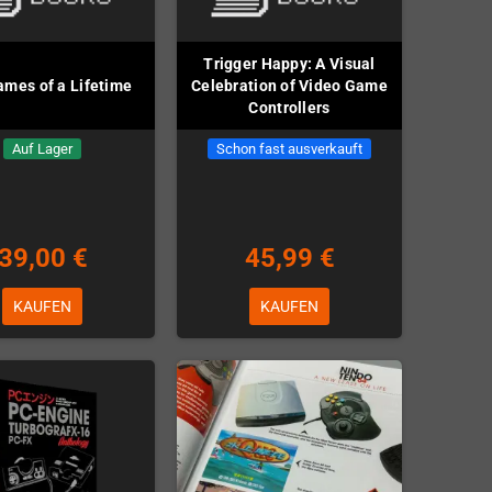
Trigger Happy: A Visual
mes of a Lifetime
Celebration of Video Game
Controllers
Auf Lager
Schon fast ausverkauft
39,00 €
45,99 €
KAUFEN
KAUFEN