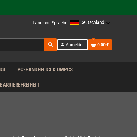
rag nach!
Deutschland
Land und Sprache:
rag nach!
0
search
person
Anmelden
0,00 €
rag nach!
DS
PC-HANDHELDS & UMPCS
BARRIEREFREIHEIT