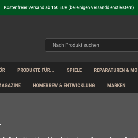
aufen nicht nur - wir KENNEN unsere Produkte. Du brauchst Hilfe? Dann f
Kostenfreier Versand ab 160 EUR (bei einigen Versanddienstleistern)
Seit über 20 Jahren Deine Anlaufstelle für neue Retro-Hardware!
Täglicher Versand Mo - Fr aus Deutschland - zollfrei innerhalb der EU!
aufen nicht nur - wir KENNEN unsere Produkte. Du brauchst Hilfe? Dann f
Kostenfreier Versand ab 160 EUR (bei einigen Versanddienstleistern)
Seit über 20 Jahren Deine Anlaufstelle für neue Retro-Hardware!
Täglicher Versand Mo - Fr aus Deutschland - zollfrei innerhalb der EU!
aufen nicht nur - wir KENNEN unsere Produkte. Du brauchst Hilfe? Dann f
ÖR
PRODUKTE FÜR...
SPIELE
REPARATUREN & MO
MAGAZINE
HOMEBREW & ENTWICKLUNG
MARKEN
r