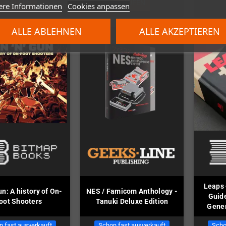
KAUFEN
KAUFEN
ere Informationen
Cookies anpassen
ALLE ABLEHNEN
ALLE AKZEPTIEREN
Leaps 
un: A history of On-
NES / Famicom Anthology -
Guide
oot Shooters
Tanuki Deluxe Edition
Gener
n fast ausverkauft
Schon fast ausverkauft
Scho