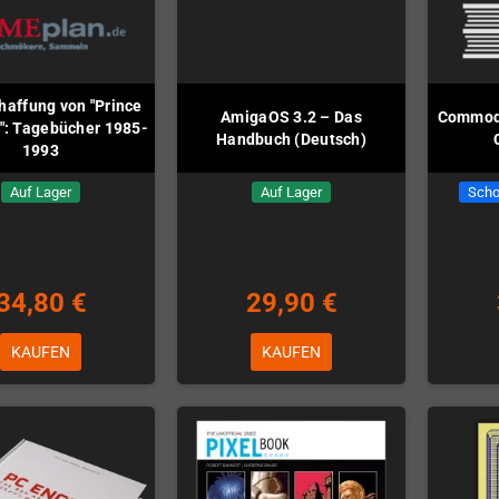
haffung von "Prince
AmigaOS 3.2 – Das
Commodo
a": Tagebücher 1985-
Handbuch (Deutsch)
1993
Auf Lager
Auf Lager
Scho
34,80 €
29,90 €
KAUFEN
KAUFEN