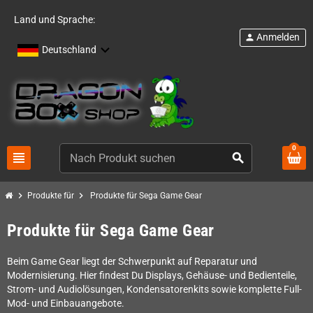
Land und Sprache:
Anmelden
person
Deutschland
0
view_headline
search
chevron_right
chevron_right
Produkte für
Produkte für Sega Game Gear
Produkte für Sega Game Gear
Beim Game Gear liegt der Schwerpunkt auf Reparatur und
Modernisierung. Hier findest Du Displays, Gehäuse- und Bedienteile,
Strom- und Audiolösungen, Kondensatorenkits sowie komplette Full-
Mod- und Einbauangebote.