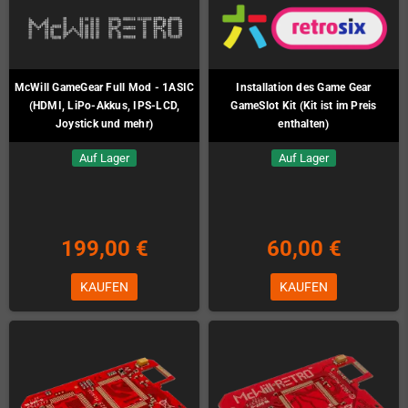
McWill GameGear Full Mod - 1ASIC
Installation des Game Gear
(HDMI, LiPo-Akkus, IPS-LCD,
GameSlot Kit (Kit ist im Preis
Joystick und mehr)
enthalten)
Auf Lager
Auf Lager
199,00 €
60,00 €
KAUFEN
KAUFEN