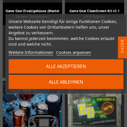
Game Gear Ersatzgehäuse (Master
Game Gear CleanScreen Kit v3.1
System-Transparent)
(IPS-Display)
Unsere Webseite benötigt für einige Funktionen Cookies,
weitere Cookies von Drittanbietern helfen uns, unser
Auf Lager
Nicht auf Lager
Angebot zu verbessern.
Du kannst jederzeit bestimmen, welche Cookies erlaubt
R
sind und welche nicht.
Weitere Informationen
Cookies anpassen
F
I
L
T
E
25,00 €
89,00 €
ALLE AKZEPTIEREN
KAUFEN
ZUM PRODUKT
ALLE ABLEHNEN