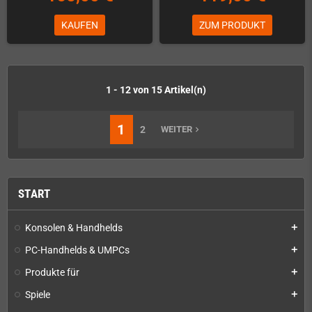
KAUFEN
ZUM PRODUKT
1 - 12 von 15 Artikel(n)
1
2
WEITER
navigate_next
START
Konsolen & Handhelds
add
PC-Handhelds & UMPCs
add
Produkte für
add
Spiele
add