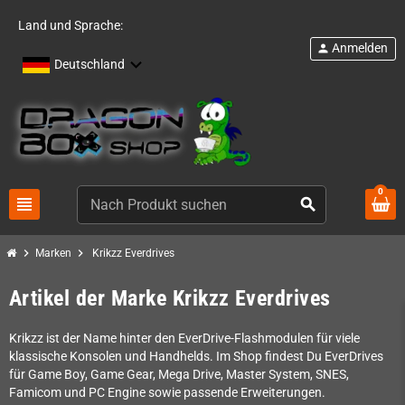
Land und Sprache:
Anmelden
person
Deutschland
0
view_headline
search
chevron_right
chevron_right
Marken
Krikzz Everdrives
Artikel der Marke Krikzz Everdrives
Krikzz ist der Name hinter den EverDrive-Flashmodulen für viele
klassische Konsolen und Handhelds. Im Shop findest Du EverDrives
für Game Boy, Game Gear, Mega Drive, Master System, SNES,
Famicom und PC Engine sowie passende Erweiterungen.