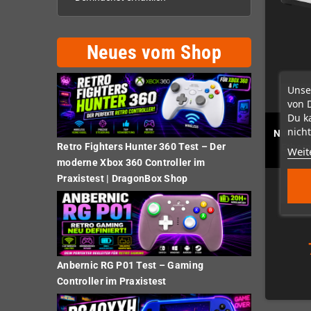
Neues vom Shop
Unse
von 
Du k
nicht
Nintend
Retro Fighters Hunter 360 Test – Der
Ethern
Weit
moderne Xbox 360 Controller im
Praxistest | DragonBox Shop
Scho
Anbernic RG P01 Test – Gaming
Controller im Praxistest