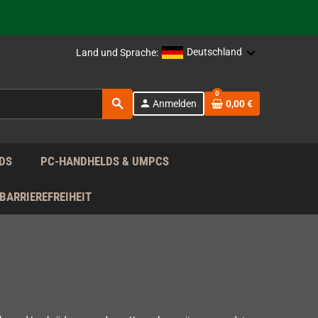
rag nach!
Deutschland
Land und Sprache:
rag nach!
0
search
person
Anmelden
0,00 €
rag nach!
DS
PC-HANDHELDS & UMPCS
BARRIEREFREIHEIT