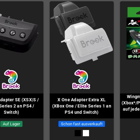
Wingm
dapter SE (XSX|S /
X One Adapter Extra XL
(Xbox*/P
 Series 2 an PS4 /
(XBox One / Elite Series 1 an
auf jede
Switch)
PS4 und Switch)
Auf Lager
Schon fast ausverkauft