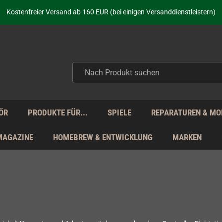
aufen nicht nur - wir KENNEN unsere Produkte. Du brauchst Hilfe? Dann f
Kostenfreier Versand ab 160 EUR (bei einigen Versanddienstleistern)
Seit über 20 Jahren Deine Anlaufstelle für neue Retro-Hardware!
Täglicher Versand Mo - Fr aus Deutschland - zollfrei innerhalb der EU!
aufen nicht nur - wir KENNEN unsere Produkte. Du brauchst Hilfe? Dann f
Kostenfreier Versand ab 160 EUR (bei einigen Versanddienstleistern)
Seit über 20 Jahren Deine Anlaufstelle für neue Retro-Hardware!
Täglicher Versand Mo - Fr aus Deutschland - zollfrei innerhalb der EU!
aufen nicht nur - wir KENNEN unsere Produkte. Du brauchst Hilfe? Dann f
ÖR
PRODUKTE FÜR...
SPIELE
REPARATUREN & MO
MAGAZINE
HOMEBREW & ENTWICKLUNG
MARKEN