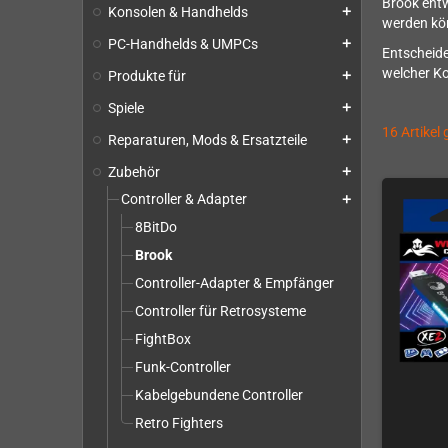
Brook entw
Konsolen & Handhelds
add
werden kö
PC-Handhelds & UMPCs
add
Entscheide
welcher Ko
Produkte für
add
Spiele
add
16 Artikel
Reparaturen, Mods & Ersatzteile
add
Zubehör
add
Controller & Adapter
add
8BitDo
Brook
Controller-Adapter & Empfänger
Controller für Retrosysteme
FightBox
Funk-Controller
Kabelgebundene Controller
Retro Fighters