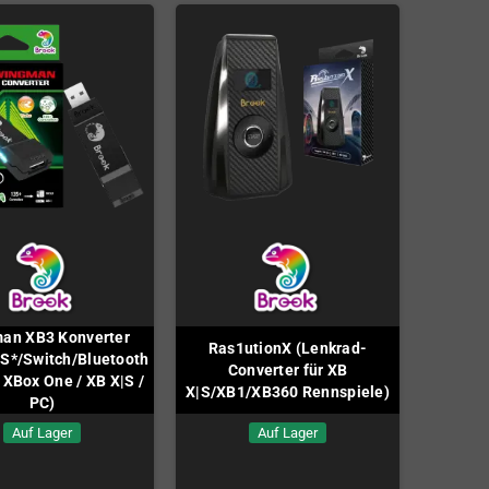
an XB3 Konverter
Ras1utionX (Lenkrad-
S*/Switch/Bluetooth
Converter für XB
 XBox One / XB X|S /
X|S/XB1/XB360 Rennspiele)
PC)
Auf Lager
Auf Lager