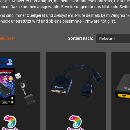
ickelt Konverter und Adapter, mit denen vorhandene Controller, Fightst
nnen. Dazu kommen ausgewählte Erweiterungen für das Nintendo-Switc
nd sind immer Quellgerät und Zielsystem. Prüfe deshalb beim Wingman-, 
nsole unterstützt wird und ob eine bestimmte Firmware nötig ist.
 gefunden
Sortiert nach:
Relevanz