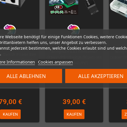
re Webseite benötigt für einige Funktionen Cookies, weitere Cooki
Drittanbietern helfen uns, unser Angebot zu verbessern.
annst jederzeit bestimmen, welche Cookies erlaubt sind und welch
Wingman XB2 Converter
Wingm
.
o Switch Power Bay
(Xbox*/PS*/Switch/Bluetooth
(Xbox*/P
et Adapter (Dock)
ere Informationen
Cookies anpassen
XBox(360)/PC)
n fast ausverkauft
Auf Lager
ALLE ABLEHNEN
ALLE AKZEPTIEREN
79,00 €
39,00 €
KAUFEN
KAUFEN
Z