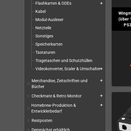
Flashkarten & ODEs
add
Kabel
Wingm
(über 
Modul-Ausleser
PS3
Netzteile
Sonstiges
Speicherkarten
Tastaturen
Tragetaschen und Schutzhüllen
Videokonverter, Scaler & Umschalter
add
Merchandise, Zeitschriften und
add
Bücher
Checkmate & Retro Monitor
add
Homebrew-Produktion &
add
Entwicklerbedarf
Restposten
Demnächst erhältlich