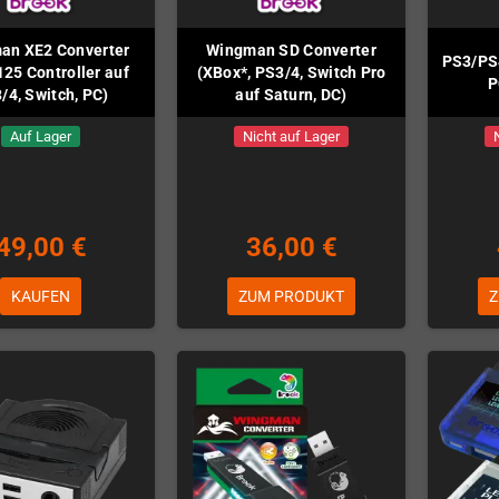
an XE2 Converter
Wingman SD Converter
PS3/PS
125 Controller auf
(XBox*, PS3/4, Switch Pro
P
/4, Switch, PC)
auf Saturn, DC)
Auf Lager
Nicht auf Lager
49,00 €
36,00 €
KAUFEN
ZUM PRODUKT
Z