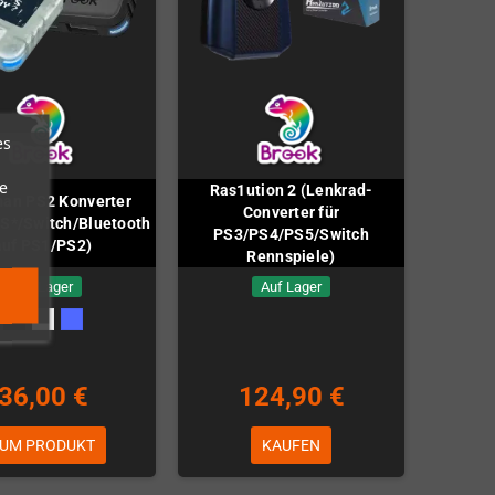
es
e
Ras1ution 2 (Lenkrad-
an PS2 Konverter
Converter für
S*/Switch/Bluetooth
PS3/PS4/PS5/Switch
auf PS1/PS2)
Rennspiele)
Auf Lager
Auf Lager
36,00 €
124,90 €
UM PRODUKT
KAUFEN