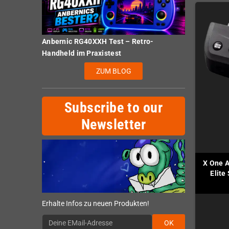
Anbernic RG40XXH Test – Retro-
Handheld im Praxistest
ZUM BLOG
Subscribe to our
Newsletter
X One A
Elite
Erhalte Infos zu neuen Produkten!
OK