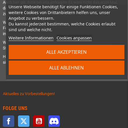
Auch hier gilt: Bitte bei uns anfragen! Es wäre nicht das erste Mal,
Unsere Webseite benötigt für einige Funktionen Cookies,
dass wir ein Produkt auch nach einem Monat oder mehr
weitere Cookies von Drittanbietern helfen uns, unser
zurücknehmen.
Angebot zu verbessern.
Wichtig ist hier aber trotzdem der Gedanke des
Du kannst jederzeit bestimmen, welche Cookies erlaubt
Fernabnahmegesetzes: Der Zeitraum ist gedacht, um ein Produkt wie
sind und welche nicht.
im Laden kurz anzutesten, ob es auch für einen geeignet ist.
Weitere Informationen
Cookies anpassen
Wir werden keine Controller zurücknehmen, die mal schnell 20
Stunden testgespielt wurden ;)
ALLE AKZEPTIEREN
Hier gilt: Fair Play. Am Besten funktioniert es, wenn Shop und Kunde
sich gegenseitig lieb haben :D
ALLE ABLEHNEN
Aktuelles zu Vorbestellungen!
FOLGE UNS
Facebook
Twitter
YouTube
Discord