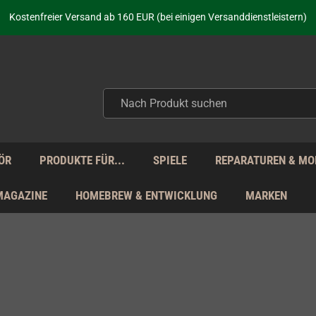
aufen nicht nur - wir KENNEN unsere Produkte. Du brauchst Hilfe? Dann f
Kostenfreier Versand ab 160 EUR (bei einigen Versanddienstleistern)
Seit über 20 Jahren Deine Anlaufstelle für neue Retro-Hardware!
Täglicher Versand Mo - Fr aus Deutschland - zollfrei innerhalb der EU!
aufen nicht nur - wir KENNEN unsere Produkte. Du brauchst Hilfe? Dann f
Kostenfreier Versand ab 160 EUR (bei einigen Versanddienstleistern)
Seit über 20 Jahren Deine Anlaufstelle für neue Retro-Hardware!
Täglicher Versand Mo - Fr aus Deutschland - zollfrei innerhalb der EU!
aufen nicht nur - wir KENNEN unsere Produkte. Du brauchst Hilfe? Dann f
ÖR
PRODUKTE FÜR...
SPIELE
REPARATUREN & MO
MAGAZINE
HOMEBREW & ENTWICKLUNG
MARKEN