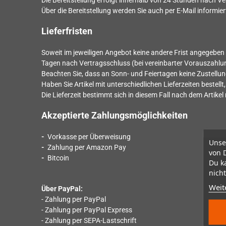
Die Bereitstellung erfolgt innerhalb von
24
Stunden nach Ver
Über die Bereitstellung werden Sie auch per E-Mail informier
Lieferfristen
Soweit im jeweiligen Angebot keine andere Frist angegeben i
Tagen nach Vertragsschluss (bei vereinbarter Vorauszahl
Beachten Sie, dass an Sonn- und Feiertagen keine Zustellung
Haben Sie Artikel mit unterschiedlichen Lieferzeiten beste
Die Lieferzeit bestimmt sich in diesem Fall nach dem Artikel 
Akzeptierte Zahlungsmöglichkeiten
-
Vorkasse per Überweisung
Unse
-
Zahlung per Amazon Pay
von 
-
Bitcoin
Du k
nicht
Weit
Über PayPal:
- Zahlung per PayPal
- Zahlung per PayPal Express
- Zahlung per SEPA-Lastschrift