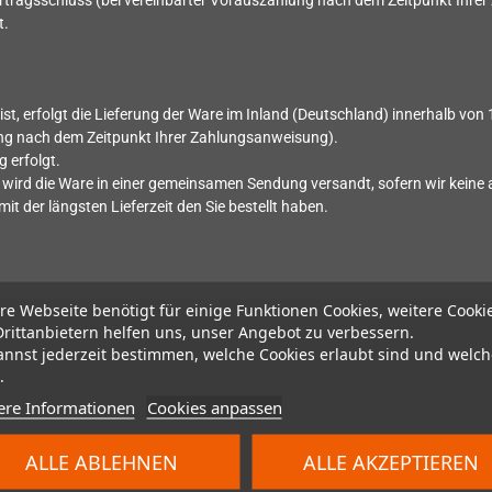
tragsschluss (bei vereinbarter Vorauszahlung nach dem Zeitpunkt Ihre
t.
st, erfolgt die Lieferung der Ware im Inland (Deutschland) innerhalb von
ung nach dem Zeitpunkt Ihrer Zahlungsanweisung).
 erfolgt.
llt, wird die Ware in einer gemeinsamen Sendung versandt, sofern wir kei
mit der längsten Lieferzeit den Sie bestellt haben.
re Webseite benötigt für einige Funktionen Cookies, weitere Cooki
Drittanbietern helfen uns, unser Angebot zu verbessern.
annst jederzeit bestimmen, welche Cookies erlaubt sind und welch
.
ere Informationen
Cookies anpassen
ALLE ABLEHNEN
ALLE AKZEPTIEREN