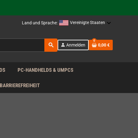
rag nach!
Vereinigte Staaten
Land und Sprache:
rag nach!
0
search
person
Anmelden
0,00 €
rag nach!
DS
PC-HANDHELDS & UMPCS
BARRIEREFREIHEIT