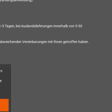
r Zahlungsanweisung).
 1-3 Tagen, bei Auslandslieferungen innerhalb von 5-30
ne abweichenden Vereinbarungen mit Ihnen getroffen haben.
es
e