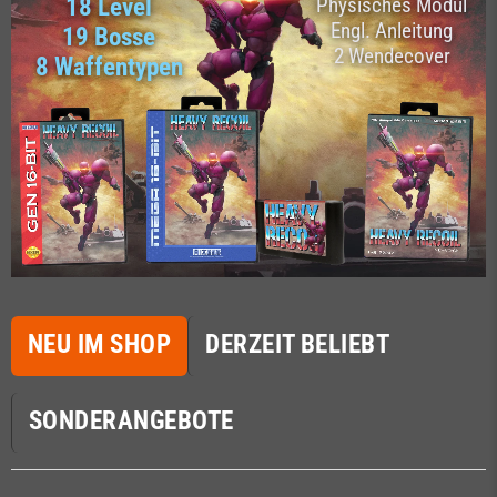
18 Level
Physisches Modul
Engl. Anleitung
19 Bosse
2 Wendecover
8 Waffentypen
NEU IM SHOP
DERZEIT BELIEBT
SONDERANGEBOTE