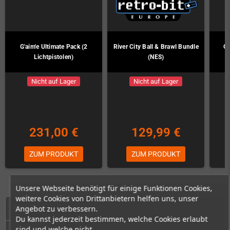
G'aim'e Ultimate Pack (2
River City Ball & Brawl Bundle
G'
Lichtpistolen)
(NES)
Nicht auf Lager
Nicht auf Lager
231,00 €
129,99 €
ZUM PRODUKT
ZUM PRODUKT
Unsere Webseite benötigt für einige Funktionen Cookies,
weitere Cookies von Drittanbietern helfen uns, unser
START
Angebot zu verbessern.
Du kannst jederzeit bestimmen, welche Cookies erlaubt
sind und welche nicht.