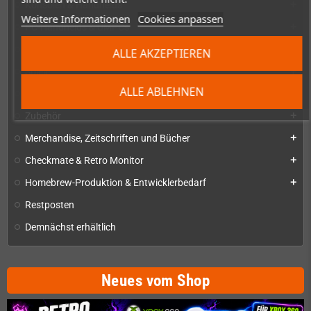
Konsolen & Handhelds
add
Weitere Informationen
Cookies anpassen
PC-Handhelds & UMPCs
add
Produkte für
add
ALLE AKZEPTIEREN
Spiele
add
ALLE ABLEHNEN
Reparaturen, Mods & Ersatzteile
add
Zubehör
add
Merchandise, Zeitschriften und Bücher
add
Checkmate & Retro Monitor
add
Homebrew-Produktion & Entwicklerbedarf
add
Restposten
Demnächst erhältlich
Neues vom Shop