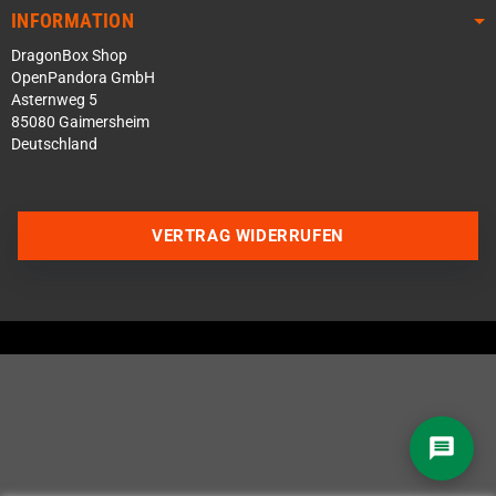
INFORMATION
DragonBox Shop
OpenPandora GmbH
Asternweg 5
85080 Gaimersheim
Deutschland
Über WhatsApp schreiben
Über Telegram schreiben
VERTRAG WIDERRUFEN
Discord Server beitreten
Facebook Messenger
Schick uns eine eMail