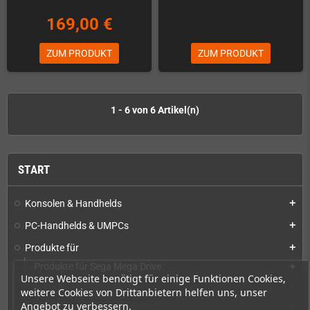
169,00 €
ZUM PRODUKT
ZUM PRODUKT
1 - 6 von 6 Artikel(n)
START
Konsolen & Handhelds
add
PC-Handhelds & UMPCs
add
Produkte für
add
Produkte für Sega Mega Drive
add
Unsere Webseite benötigt für einige Funktionen Cookies,
Produkte für Sega Saturn
add
weitere Cookies von Drittanbietern helfen uns, unser
Produkte für Sega Dreamcast
Angebot zu verbessern.
add