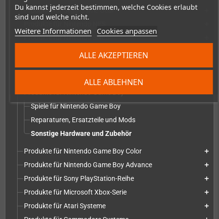
Du kannst jederzeit bestimmen, welche Cookies erlaubt
Produkte für Sega Game Gear
add
sind und welche nicht.
Produkte für Nintendo NES
add
Weitere Informationen
Cookies anpassen
Produkte für Nintendo SNES
add
Produkte für Nintendo 64
add
ALLE AKZEPTIEREN
Produkte für Nintendo GameCube & Wii
add
Produkte für Nintendo Switch
add
ALLE ABLEHNEN
Produkte für Nintendo Game Boy
add
Spiele für Nintendo Game Boy
Reparaturen, Ersatzteile und Mods
Sonstige Hardware und Zubehör
Produkte für Nintendo Game Boy Color
add
Produkte für Nintendo Game Boy Advance
add
Produkte für Sony PlayStation-Reihe
add
Produkte für Microsoft Xbox-Serie
add
Produkte für Atari Systeme
add