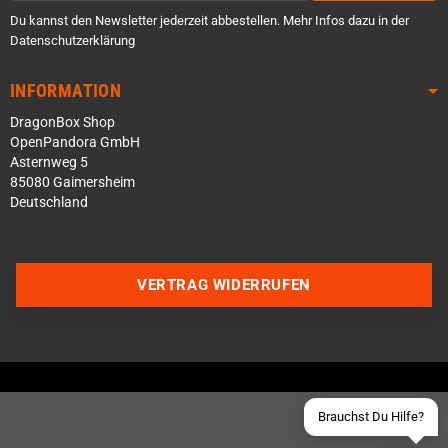
Du kannst den Newsletter jederzeit abbestellen. Mehr Infos dazu in der
Datenschutzerklärung
INFORMATION
DragonBox Shop
OpenPandora GmbH
Asternweg 5
85080 Gaimersheim
Deutschland
Über WhatsApp schreiben
Über Telegram schreiben
VERTRAG WIDERRUFEN
Discord Server beitreten
Facebook Messenger
Schick uns eine eMail
Brauchst Du Hilfe?