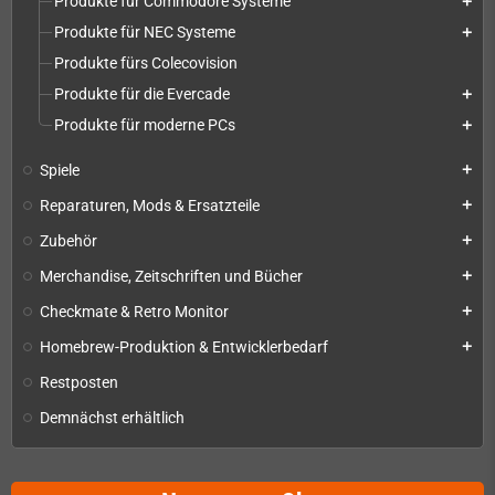
Produkte für Commodore Systeme
add
Produkte für NEC Systeme
add
Produkte fürs Colecovision
Produkte für die Evercade
add
Produkte für moderne PCs
add
Spiele
add
Reparaturen, Mods & Ersatzteile
add
Zubehör
add
Merchandise, Zeitschriften und Bücher
add
Checkmate & Retro Monitor
add
Homebrew-Produktion & Entwicklerbedarf
add
Restposten
Demnächst erhältlich