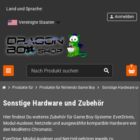
Land und Sprache:
Anmelden
person
Vereinigte Staaten
0
view_headline
search
chevron_right
chevron_right
chevron_right
Produkte für
Produkte für Nintendo Game Boy
Sonstige Hardware un
Sonstige Hardware und Zubehör
Hier findest Du weiteres Zubehör für Game Boy-Systeme: EverDrives,
Modul-Ausleser, Netzteile und ausgewählte kompatible Hardware wie
den ModRetro Chromatic.
EverDrive, Modul-Ausleser und Netzteil gehören jeweils zu