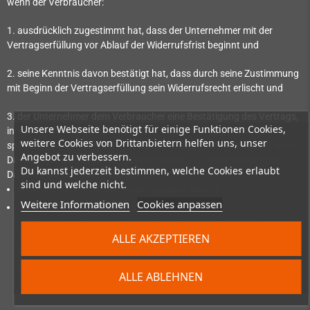
wenn der Verbraucher:
1. ausdrücklich zugestimmt hat, dass der Unternehmer mit der
Vertragserfüllung vor Ablauf der Widerrufsfrist beginnt und
2. seine Kenntnis davon bestätigt hat, dass durch seine Zustimmung
mit Beginn der Vertragserfüllung sein Widerrufsrecht erlischt und
3. der Unternehmer dem Verbraucher eine Bestätigung des Vertrags,
Unsere Webseite benötigt für einige Funktionen Cookies,
innerhalb einer angemessenen Frist nach Vertragsschluss,
weitere Cookies von Drittanbietern helfen uns, unser
spätestens jedoch bei Bereitstellung der nicht auf einem körperlichen
Angebot zu verbessern.
Datenträger befindlichen digitalen Inhalte, auf einem dauerhaften
Du kannst jederzeit bestimmen, welche Cookies erlaubt
Datenträger zur Verfügung gestellt hat:
sind und welche nicht.
in der der Vertragsinhalt wiedergegeben ist und
Weitere Informationen
Cookies anpassen
auf der festgehalten ist, dass der Verbraucher vor
Vertragserfüllung ausdrücklich zugestimmt hat, dass der
Unternehmer mit der Vertragserfüllung vor Ablauf der
ALLE AKZEPTIEREN
Widerrufsfrist beginnt, und seine Kenntnis davon bestätigt hat,
dass er durch seine Zustimmung mit Beginn der Vertragserfüllung
ALLE ABLEHNEN
sein Widerrufsrecht verliert.