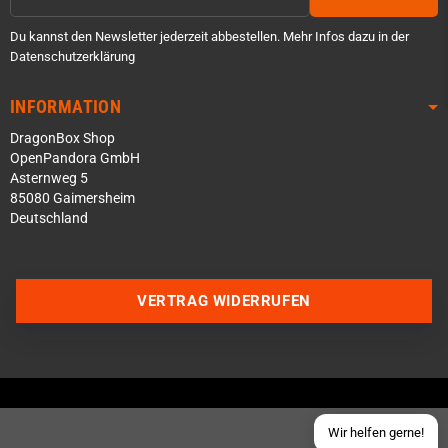
Du kannst den Newsletter jederzeit abbestellen. Mehr Infos dazu in der
Datenschutzerklärung
INFORMATION
DragonBox Shop
OpenPandora GmbH
Asternweg 5
85080 Gaimersheim
Deutschland
Über WhatsApp schreiben
Über Telegram schreiben
VERTRAG WIDERRUFEN
Discord Server beitreten
Facebook Messenger
Schick uns eine eMail
Wir helfen gerne!