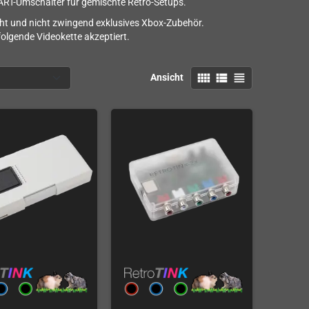
CART-Umschalter für gemischte Retro-Setups.
acht und nicht zwingend exklusives Xbox-Zubehör.
olgende Videokette akzeptiert.
view_comfy
view_list
view_headline
Ansicht