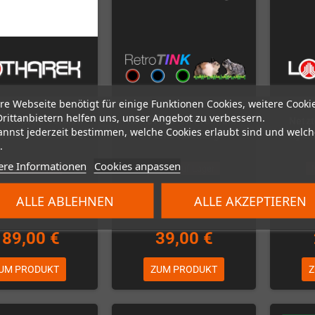
re Webseite benötigt für einige Funktionen Cookies, weitere Cooki
Drittanbietern helfen uns, unser Angebot zu verbessern.
- aktuelle Version -
RetroTINK-5X Premium-
Netzt
annst jederzeit bestimmen, welche Cookies erlaubt sind und welch
-SCART-Umschalter
Fernbedienung
Hydra
.
ere Informationen
Cookies anpassen
icht auf Lager
Nicht auf Lager
ALLE ABLEHNEN
ALLE AKZEPTIEREN
189,00 €
39,00 €
UM PRODUKT
ZUM PRODUKT
Z