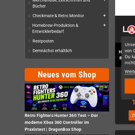
Merchandise, Zeitschriften und
Bücher
Checkmate & Retro Monitor
add
Homebrew-Produktion &
add
Entwicklerbedarf
Restposten
Unse
von 
Demnächst erhältlich
Hydra 2 
Du k
8-fach
nicht
Weit
Neues vom Shop
N
Z
Retro Fighters Hunter 360 Test – Der
moderne Xbox 360 Controller im
Praxistest | DragonBox Shop