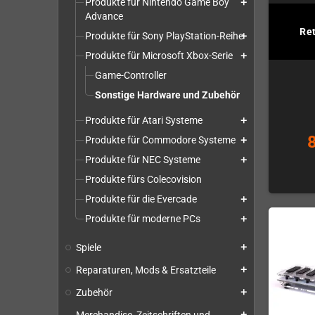
Produkte für Nintendo Game Boy
add
Advance
Re
Produkte für Sony PlayStation-Reihe
add
Produkte für Microsoft Xbox-Serie
add
Game-Controller
Sonstige Hardware und Zubehör
Produkte für Atari Systeme
add
Produkte für Commodore Systeme
add
Produkte für NEC Systeme
add
Produkte fürs Colecovision
Produkte für die Evercade
add
Produkte für moderne PCs
add
Spiele
add
Reparaturen, Mods & Ersatzteile
add
Zubehör
add
add