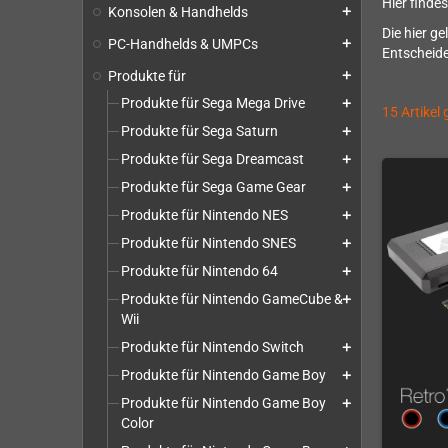
Hier finde
Konsolen & Handhelds
add
Die hier g
PC-Handhelds & UMPCs
add
Entscheide
Produkte für
add
Produkte für Sega Mega Drive
add
15 Artikel
Produkte für Sega Saturn
add
Produkte für Sega Dreamcast
add
Produkte für Sega Game Gear
add
Produkte für Nintendo NES
add
Produkte für Nintendo SNES
add
Produkte für Nintendo 64
add
Produkte für Nintendo GameCube &
add
Wii
Produkte für Nintendo Switch
add
Produkte für Nintendo Game Boy
add
Produkte für Nintendo Game Boy
add
Color