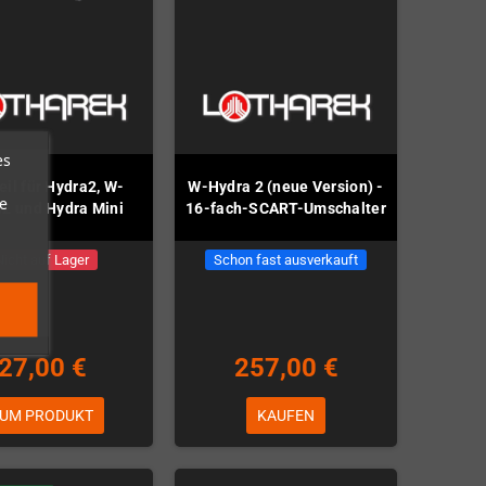
es
eil für Hydra2, W-
W-Hydra 2 (neue Version) -
e
2 und Hydra Mini
16-fach-SCART-Umschalter
Nicht auf Lager
Schon fast ausverkauft
27,00 €
257,00 €
UM PRODUKT
KAUFEN