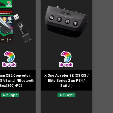
an XB2 Converter
X One Adapter SE (XSX|S /
S*/Switch/Bluetooth
Elite Series 2 an PS4 /
Box(360)/PC)
Switch)
Auf Lager
Auf Lager