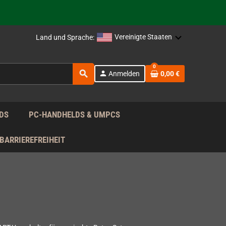
rag nach!
Vereinigte Staaten
Land und Sprache:
rag nach!
0
search
person
Anmelden
0,00 €
rag nach!
DS
PC-HANDHELDS & UMPCS
BARRIEREFREIHEIT