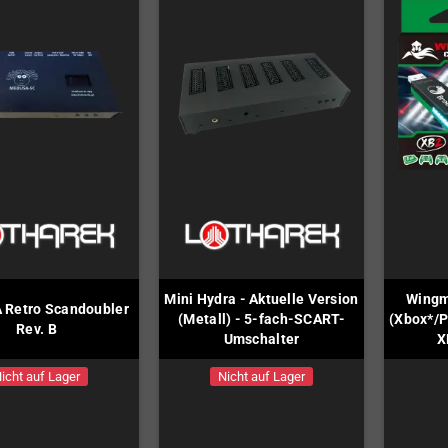
Mini Hydra - Aktuelle Version
Wingm
Retro Scandoubler
(Metall) - 5-fach-SCART-
(Xbox*/P
Rev. B
Umschalter
X
icht auf Lager
Nicht auf Lager