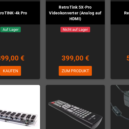
RetroTink 5X-Pro
troTINK-4k Pro
Videokonverter (Analog auf
Re
HDMI)
Auf Lager
Nicht auf Lager
899,00 €
399,00 €
KAUFEN
ZUM PRODUKT