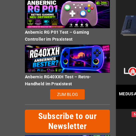
Anbernic RG P01 Test – Gaming
Controller im Praxistest
Anbernic RG40XXH Test – Retro-
Handheld im Praxistest
MEDUSA 
ZUM BLOG
Subscribe to our
N
Newsletter