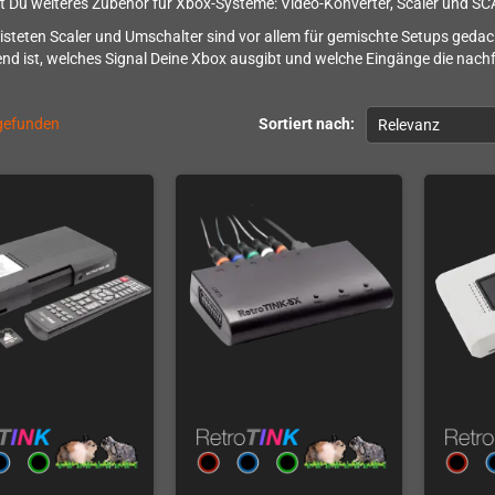
st Du weiteres Zubehör für Xbox-Systeme: Video-Konverter, Scaler und S
elisteten Scaler und Umschalter sind vor allem für gemischte Setups ged
nd ist, welches Signal Deine Xbox ausgibt und welche Eingänge die nachf
 gefunden
Sortiert nach:
Relevanz