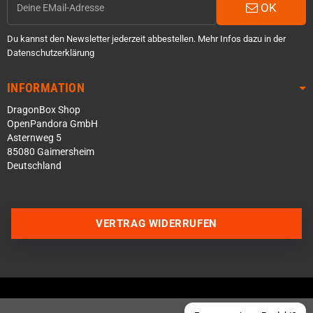
OK
Du kannst den Newsletter jederzeit abbestellen. Mehr Infos dazu in der
Datenschutzerklärung
INFORMATION
DragonBox Shop
OpenPandora GmbH
Asternweg 5
85080 Gaimersheim
Deutschland
Über WhatsApp schreiben
Über Telegram schreiben
VERTRAG WIDERRUFEN
Discord Server beitreten
Facebook Messenger
Schick uns eine eMail