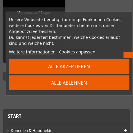
Vorauss. auf Lager
Unsere Webseite benötigt für einige Funktionen Cookies,
Vorbestellung!
weitere Cookies von Drittanbietern helfen uns, unser
Angebot zu verbessern.
Du kannst jederzeit bestimmen, welche Cookies erlaubt
sind und welche nicht.
Weitere Informationen
Cookies anpassen
ZUM PRODUKT
ALLE AKZEPTIEREN
ALLE ABLEHNEN
Showing 1 - 7 of 7 items
START
Konsolen & Handhelds
add