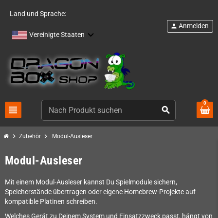
Land und Sprache:
Anmelden
person
Vereinigte Staaten
0
view_headline
search
chevron_right
chevron_right
Zubehör
Modul-Ausleser
Modul-Ausleser
Mit einem Modul-Ausleser kannst Du Spielmodule sichern,
Speicherstände übertragen oder eigene Homebrew-Projekte auf
kompatible Platinen schreiben.
Welches Gerät zu Deinem System und Einsatzzweck passt, hängt von