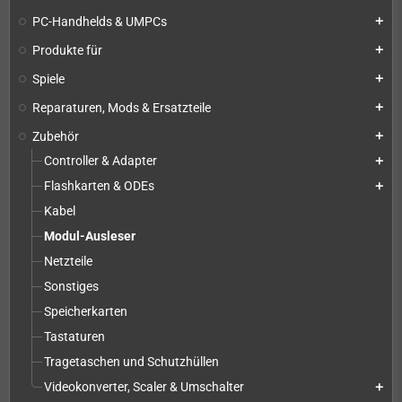
PC-Handhelds & UMPCs
add
Produkte für
add
Spiele
add
Reparaturen, Mods & Ersatzteile
add
Zubehör
add
Controller & Adapter
add
Flashkarten & ODEs
add
Kabel
Modul-Ausleser
Netzteile
Sonstiges
Speicherkarten
Tastaturen
Tragetaschen und Schutzhüllen
Videokonverter, Scaler & Umschalter
add