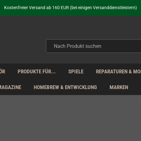
aufen nicht nur - wir KENNEN unsere Produkte. Du brauchst Hilfe? Dann f
Kostenfreier Versand ab 160 EUR (bei einigen Versanddienstleistern)
Seit über 20 Jahren Deine Anlaufstelle für neue Retro-Hardware!
Täglicher Versand Mo - Fr aus Deutschland - zollfrei innerhalb der EU!
aufen nicht nur - wir KENNEN unsere Produkte. Du brauchst Hilfe? Dann f
Kostenfreier Versand ab 160 EUR (bei einigen Versanddienstleistern)
Seit über 20 Jahren Deine Anlaufstelle für neue Retro-Hardware!
Täglicher Versand Mo - Fr aus Deutschland - zollfrei innerhalb der EU!
aufen nicht nur - wir KENNEN unsere Produkte. Du brauchst Hilfe? Dann f
ÖR
PRODUKTE FÜR...
SPIELE
REPARATUREN & MO
MAGAZINE
HOMEBREW & ENTWICKLUNG
MARKEN