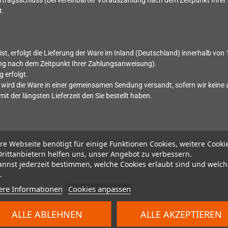
tragsschluss (bei vereinbarter Vorauszahlung nach dem Zeitpunkt Ihre
t.
st, erfolgt die Lieferung der Ware im Inland (Deutschland) innerhalb von
ung nach dem Zeitpunkt Ihrer Zahlungsanweisung).
 erfolgt.
llt, wird die Ware in einer gemeinsamen Sendung versandt, sofern wir kei
mit der längsten Lieferzeit den Sie bestellt haben.
re Webseite benötigt für einige Funktionen Cookies, weitere Cooki
Drittanbietern helfen uns, unser Angebot zu verbessern.
annst jederzeit bestimmen, welche Cookies erlaubt sind und welch
.
ere Informationen
Cookies anpassen
ALLE ABLEHNEN
ALLE AKZEPTIEREN