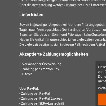
Die Bereitstellung erfolgt innerhalb von
24
Stunden nach Ver
Über die Bereitstellung werden Sie auch per E-Mail informier
Lieferfristen
Soweit im jeweiligen Angebot keine andere Frist angegeben i
Tagen nach Vertragsschluss (bei vereinbarter Vorauszahl
Beachten Sie, dass an Sonn- und Feiertagen keine Zustellung
Haben Sie Artikel mit unterschiedlichen Lieferzeiten beste
Die Lieferzeit bestimmt sich in diesem Fall nach dem Artikel 
Akzeptierte Zahlungsmöglichkeiten
-
Vorkasse per Überweisung
Unse
-
Zahlung per Amazon Pay
von 
-
Bitcoin
Du k
nicht
Weit
Über PayPal:
- Zahlung per PayPal
- Zahlung per PayPal Express
- Zahlung per SEPA-Lastschrift