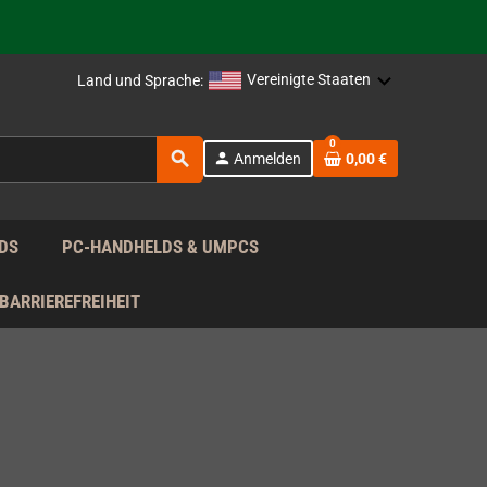
rag nach!
Vereinigte Staaten
Land und Sprache:
rag nach!
0
search
person
Anmelden
0,00 €
rag nach!
DS
PC-HANDHELDS & UMPCS
BARRIEREFREIHEIT