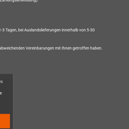
r Zahlungsanweisung).
 1-3 Tagen, bei Auslandslieferungen innerhalb von 5-30
ne abweichenden Vereinbarungen mit Ihnen getroffen haben.
es
e