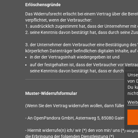
Erlöschensgründe
Das Widerrufsrecht erlischt bei einem Vertrag über die Bere
verpflichtet, wenn der Verbraucher:
1. ausdrücklich zugestimmt hat, dass der Unternehmer mit d
2. seine Kenntnis davon bestätigt hat, dass durch seine Zu
3. der Unternehmer dem Verbraucher eine Bestätigung des V
körperlichen Datenträger befindlichen digitalen Inhalte, au
in der der Vertragsinhalt wiedergegeben ist und
auf der festgehalten ist, dass der Verbraucher vor Vertr
seine Kenntnis davon bestätigt hat, dass er durch seine 
Unse
von 
Du k
nicht
Muster-Widerrufsformular
Weit
(Wenn Sie den Vertrag widerrufen wollen, dann füllen Sie bi
- An OpenPandora GmbH, Asternweg 5, 85080 Gaimersheim
- Hiermit widerrufe(n) ich/ wir (*) den von mir/ uns (*) ab
die Erbringung der folgenden Dienstleistung (*)