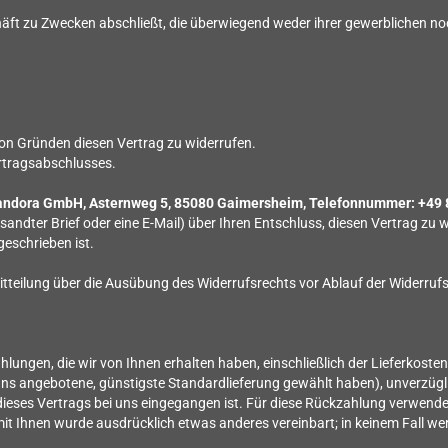
chäft zu Zwecken abschließt, die überwiegend weder ihrer gewerblichen noc
on Gründen diesen Vertrag zu widerrufen.
ertragsabschlusses.
ndora GmbH, Asternweg 5, 85080 Gaimersheim, Telefonnummer: +49 
ersandter Brief oder eine E-Mail) über Ihren Entschluss, diesen Vertrag zu
eschrieben ist.
Mitteilung über die Ausübung des Widerrufsrechts vor Ablauf der Widerruf
hlungen, die wir von Ihnen erhalten haben, einschließlich der Lieferkost
on uns angebotene, günstigste Standardlieferung gewählt haben), unverzü
dieses Vertrags bei uns eingegangen ist. Für diese Rückzahlung verwenden
 mit Ihnen wurde ausdrücklich etwas anderes vereinbart; in keinem Fall 