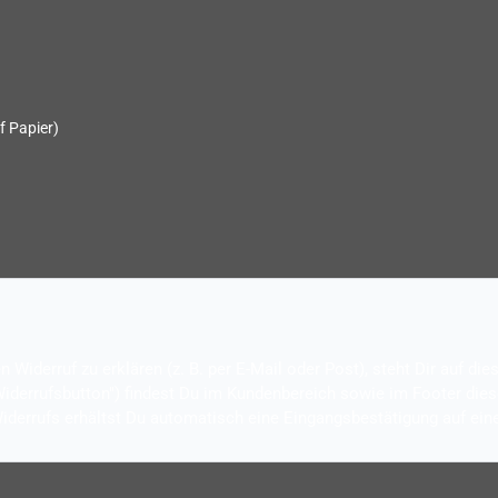
f Papier)
Widerruf zu erklären (z. B. per E-Mail oder Post), steht Dir auf di
Widerrufsbutton") findest Du im Kundenbereich sowie im Footer die