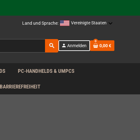
rag nach!
Vereinigte Staaten
Land und Sprache:
rag nach!
0
search
person
Anmelden
0,00 €
rag nach!
DS
PC-HANDHELDS & UMPCS
BARRIEREFREIHEIT