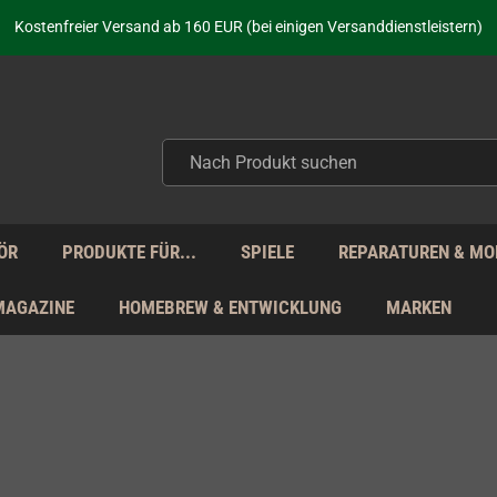
aufen nicht nur - wir KENNEN unsere Produkte. Du brauchst Hilfe? Dann f
Kostenfreier Versand ab 160 EUR (bei einigen Versanddienstleistern)
Seit über 20 Jahren Deine Anlaufstelle für neue Retro-Hardware!
Täglicher Versand Mo - Fr aus Deutschland - zollfrei innerhalb der EU!
aufen nicht nur - wir KENNEN unsere Produkte. Du brauchst Hilfe? Dann f
Kostenfreier Versand ab 160 EUR (bei einigen Versanddienstleistern)
Seit über 20 Jahren Deine Anlaufstelle für neue Retro-Hardware!
Täglicher Versand Mo - Fr aus Deutschland - zollfrei innerhalb der EU!
aufen nicht nur - wir KENNEN unsere Produkte. Du brauchst Hilfe? Dann f
ÖR
PRODUKTE FÜR...
SPIELE
REPARATUREN & MO
MAGAZINE
HOMEBREW & ENTWICKLUNG
MARKEN