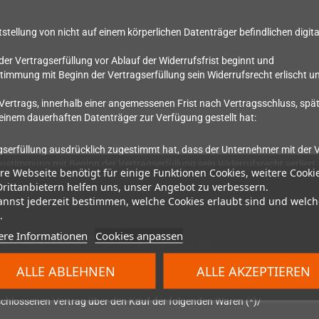
itstellung von nicht auf einem körperlichen Datenträger befindlichen digit
er Vertragserfüllung vor Ablauf der Widerrufsfrist beginnt und
stimmung mit Beginn der Vertragserfüllung sein Widerrufsrecht erlischt u
ertrags, innerhalb einer angemessenen Frist nach Vertragsschluss, späte
f einem dauerhaften Datenträger zur Verfügung gestellt hat:
agserfüllung ausdrücklich zugestimmt hat, dass der Unternehmer mit der V
Zustimmung mit Beginn der Vertragserfüllung sein Widerrufsrecht verliert.
re Webseite benötigt für einige Funktionen Cookies, weitere Cooki
Drittanbietern helfen uns, unser Angebot zu verbessern.
annst jederzeit bestimmen, welche Cookies erlaubt sind und welch
.
ere Informationen
Cookies anpassen
tte dieses Formular aus und senden Sie es zurück.)
ALLE ABLEHNEN
ALLE AKZEPTIEREN
, E-Mail-Adresse: shop@dragonbox.de:
geschlossenen Vertrag über den Kauf der folgenden Waren (*)/