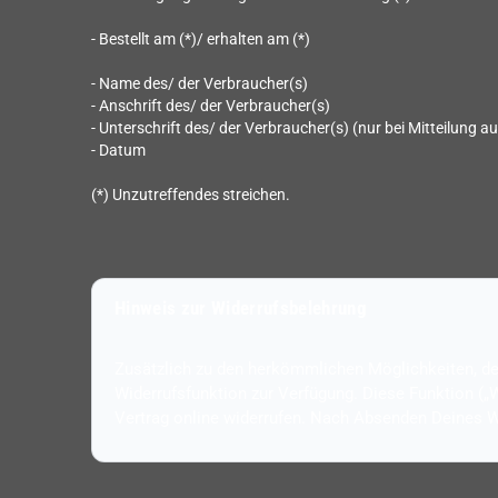
- Bestellt am (*)/ erhalten am (*)
- Name des/ der Verbraucher(s)
- Anschrift des/ der Verbraucher(s)
- Unterschrift des/ der Verbraucher(s) (nur bei Mitteilung au
- Datum
(*) Unzutreffendes streichen.
Hinweis zur Widerrufsbelehrung
Zusätzlich zu den herkömmlichen Möglichkeiten, den 
Widerrufsfunktion zur Verfügung. Diese Funktion („