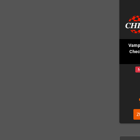
Vampi
Chec
N
Z