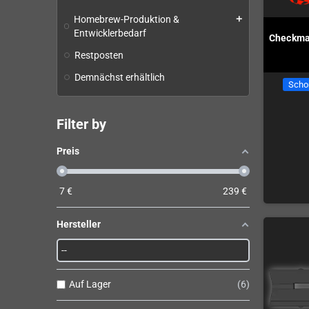
Homebrew-Produktion &
add
Entwicklerbedarf
Checkma
Restposten
Demnächst erhältlich
Scho
Filter by
Preis
7
€
239
€
Hersteller
Auf Lager
6