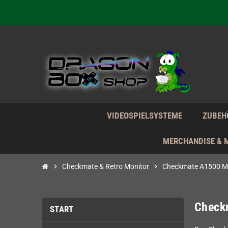
Wir verk
Wir verk
Wir verk
VIDEOSPIELSYSTEME
ZUBEH
MERCHANDISE & 
chevron_right
Checkmate & Retro Monitor
chevron_right
Checkmate A1500 Mi
Check
START