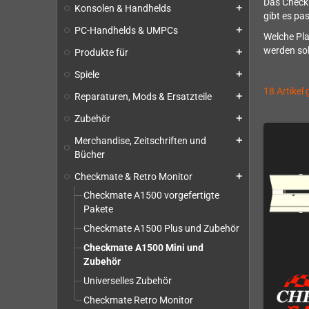
Das Checkm
Konsolen & Handhelds
add
gibt es pa
PC-Handhelds & UMPCs
add
Welche Pla
werden sol
Produkte für
add
Spiele
add
18 Artikel
Reparaturen, Mods & Ersatzteile
add
Zubehör
add
Merchandise, Zeitschriften und
add
Bücher
Checkmate & Retro Monitor
add
Checkmate A1500 vorgefertigte
Pakete
Checkmate A1500 Plus und Zubehör
Checkmate A1500 Mini und
Zubehör
Universelles Zubehör
Checkmate Retro Monitor