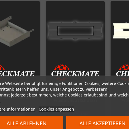
re Webseite benötigt für einige Funktionen Cookies, weitere Cooki
Drittanbietern helfen uns, unser Angebot zu verbessern.
annst jederzeit bestimmen, welche Cookies erlaubt sind und welch
Checkmate 3,5" Floppy
Check
0N DVD Einbaukit
.
Frontblende (Schwarz)
Fro
ere Informationen
Cookies anpassen
icht auf Lager
Nicht auf Lager
ALLE ABLEHNEN
ALLE AKZEPTIEREN