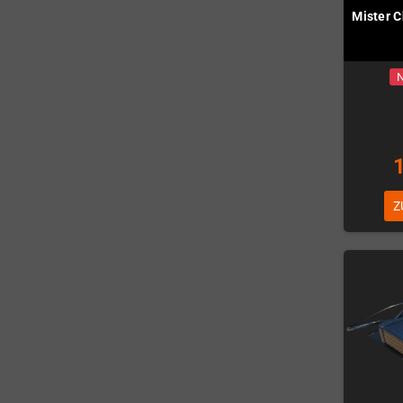
Mister 
N
Z