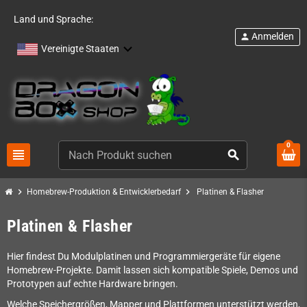
Land und Sprache:
Anmelden
person
Vereinigte Staaten
0
view_headline
search
chevron_right
chevron_right
Homebrew-Produktion & Entwicklerbedarf
Platinen & Flasher
Platinen & Flasher
Hier findest Du Modulplatinen und Programmiergeräte für eigene
Homebrew-Projekte. Damit lassen sich kompatible Spiele, Demos und
Prototypen auf echte Hardware bringen.
Welche Speichergrößen, Mapper und Plattformen unterstützt werden,