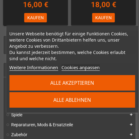
16,00 €
18,00 €
KAUFEN
KAUFEN
Unsere Webseite benötigt für einige Funktionen Cookies,
weitere Cookies von Drittanbietern helfen uns, unser
1 - 6 von 6 Artikel(n)
Angebot zu verbessern.
Du kannst jederzeit bestimmen, welche Cookies erlaubt
sind und welche nicht.
Weitere Informationen
Cookies anpassen
START
ALLE AKZEPTIEREN
Konsolen & Handhelds
add
PC-Handhelds & UMPCs
add
ALLE ABLEHNEN
Produkte für
add
Spiele
add
Reparaturen, Mods & Ersatzteile
add
Zubehör
add