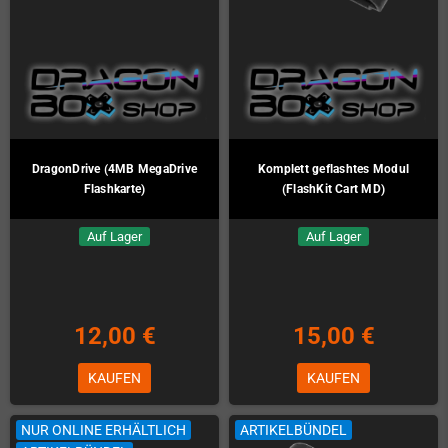
DragonDrive (4MB MegaDrive
Komplett geflashtes Modul
Flashkarte)
(FlashKit Cart MD)
Auf Lager
Auf Lager
12,00 €
15,00 €
KAUFEN
KAUFEN
NUR ONLINE ERHÄLTLICH
ARTIKELBÜNDEL