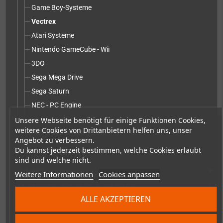
Game Boy-Systeme
Vectrex
Atari Systeme
Nintendo GameCube - Wii
3DO
Sega Mega Drive
Sega Saturn
NEC - PC Engine
Pandora - Pyra
Unsere Webseite benötigt für einige Funktionen Cookies,
weitere Cookies von Drittanbietern helfen uns, unser
Game Boy Advance Systeme
Angebot zu verbessern.
Du kannst jederzeit bestimmen, welche Cookies erlaubt
Umbau-Service ohne Teile
sind und welche nicht.
Zubehör
add
Weitere Informationen
Cookies anpassen
Merchandise, Zeitschriften und Bücher
add
ALLE AKZEPTIEREN
Checkmate & Retro Monitor
add
Homebrew-Produktion & Entwicklerbedarf
add