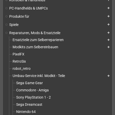
PC-Handhelds & UMPCs
add
Produkte für
add
Spiele
add
Reparaturen, Mods & Ersatzteile
add
Ersatzteile zum Selberreparieren
add
Modkits zum Selbereinbauen
add
PixelFX
RetroSix
robot_retro
Umbau-Service inkl. Modkit - Teile
add
Sega Game Gear
Commodore - Amiga
Sony PlayStation 1 - 2
Sega Dreamcast
Nintendo 64