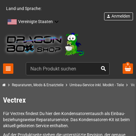
Land und Sprache:
Anmelden
person
Vereinigte Staaten
0
view_headline
search
chevron_right
chevron_right
chevron_right
Reparaturen, Mods & Ersatzteile
Umbau-Service inkl. Modkit - Teile
Ve
Vectrex
Für Vectrex findest Du hier den Kondensatorentausch als Einbau-
beziehungsweise Reparaturservice. Das Kondensatoren-Kit ist beim
aktuell gelisteten Service enthalten.
Auf der Produktseite stehen die unterstützte Revision, der genaue